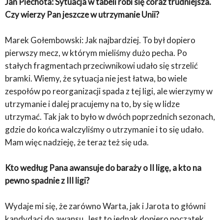
Jan Piechota: Sytuacja w tabeli robi się coraz trudniejsza.
Czy wierzy Pan jeszcze w utrzymanie Unii?
Marek Gołembowski: Jak najbardziej. To był dopiero
pierwszy mecz, w którym mieliśmy dużo pecha. Po
stałych fragmentach przeciwnikowi udało się strzelić
bramki. Wiemy, że sytuacja nie jest łatwa, bo wiele
zespołów po reorganizacji spada z tej ligi, ale wierzymy w
utrzymanie i dalej pracujemy na to, by się w lidze
utrzymać. Tak jak to było w dwóch poprzednich sezonach,
gdzie do końca walczyliśmy o utrzymanie i to się udało.
Mam więc nadzieję, że teraz też się uda.
Kto według Pana awansuje do baraży o II ligę, a kto na
pewno spadnie z III ligi?
Wydaje mi się, że zarówno Warta, jak i Jarota to główni
kandydaci do awansu. Jest to jednak dopiero początek