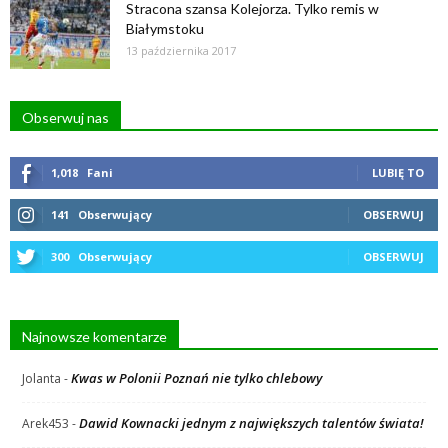
Stracona szansa Kolejorza. Tylko remis w
Białymstoku
13 października 2017
Obserwuj nas
1,018
Fani
LUBIĘ TO
141
Obserwujący
OBSERWUJ
300
Obserwujący
OBSERWUJ
Najnowsze komentarze
Kwas w Polonii Poznań nie tylko chlebowy
Jolanta
-
Dawid Kownacki jednym z największych talentów świata!
Arek453
-