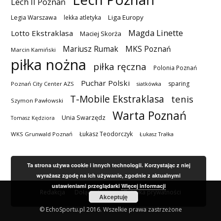
Lech II Poznań
Liga Europy
Legia Warszawa
lekka atletyka
Magda Linette
Lotto Ekstraklasa
Maciej Skorża
MKS Poznań
Mariusz Rumak
Marcin Kamiński
piłka nożna
piłka ręczna
Polonia Poznań
Puchar Polski
sparing
Poznań City Center AZS
siatkówka
T-Mobile Ekstraklasa
tenis
Szymon Pawłowski
Warta Poznań
Unia Swarzędz
Tomasz Kędziora
Łukasz Teodorczyk
WKS Grunwald Poznań
Łukasz Trałka
Ta strona używa cookie i innych technologii. Korzystając z niej
wyrażasz zgodę na ich używanie, zgodnie z aktualnymi
ustawieniami przeglądarki
Więcej informacji
Redakcja
Dołącz do nas
Polityka prywatności
Akceptuję
© EchoSportu.pl 2016. Wszelkie prawa zastrzeżone