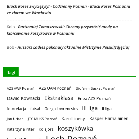
Black Roses zwyciężyły! - Codzienny Poznań
Black Roses Posnania
-
ze złotem we Wrocławiu
Bartłomiej Tomaszewski: Chcemy przywrócić modę na
Kolo
-
kibicowanie koszykówce w Poznaniu
Hussars Ladies pokonały aktualne Mistrzynie Polski[zdjęcia]
Bob
-
Tagi
AZS UAM Poznań
AZS AWF Poznań
Biofarm Basket Poznań
Ekstraklasa
Dawid Kownacki
Enea AZS Poznań
III liga
II liga
fotorelacja
futsal
Gergo Lovrencsics
Kasper Hämäläinen
Karol Linetty
Jan Urban
JTC MUKS Poznań
koszykówka
Katarzyna Piter
Kolejorz
Lech Poznań