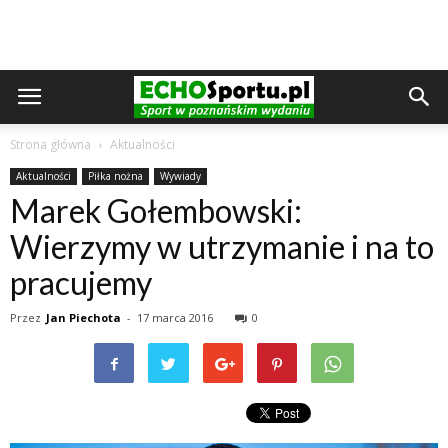
Strona główna
Aktualności
Aktualności
Piłka nożna
Wywiady
Marek Gołembowski:
Wierzymy w utrzymanie i na to
pracujemy
Przez
Jan Piechota
-
17 marca 2016
0