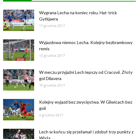
Wygrana Lecha na koniec roku. Hat-trick
Gytkjaera
17 grudnia 2017
Wyjazdowa niemoc Lecha. Kolejny bezbramkowy
remis
13 grudnia 2017
W meczu przyjaźni Lech lepszy od Cracovii. Złoty
gol Dilavera
10 grudnia 2017
Kolejny wyjazd bez zwycięstwa. W Gliwicach bez
goli
3 grudnia 2017
Lech w końcu się przełamał i zdobył trzy punkty z
Wisłą...