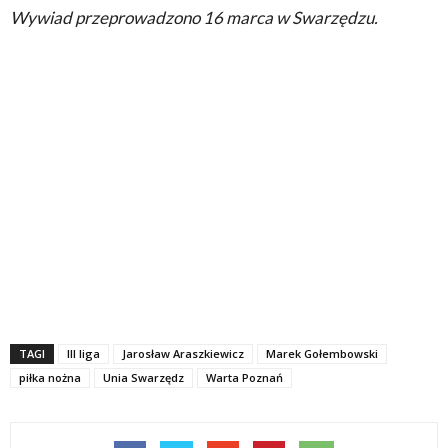
Wywiad przeprowadzono 16 marca w Swarzędzu.
TAGI
III liga
Jarosław Araszkiewicz
Marek Gołembowski
piłka nożna
Unia Swarzędz
Warta Poznań