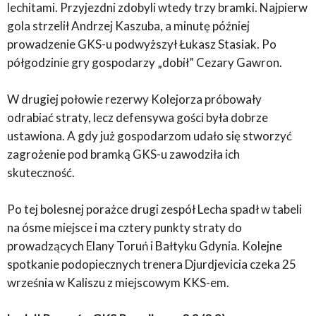
lechitami. Przyjezdni zdobyli wtedy trzy bramki. Najpierw
gola strzelił Andrzej Kaszuba, a minutę później
prowadzenie GKS-u podwyższył Łukasz Stasiak. Po
półgodzinie gry gospodarzy „dobił” Cezary Gawron.
W drugiej połowie rezerwy Kolejorza próbowały
odrabiać straty, lecz defensywa gości była dobrze
ustawiona. A gdy już gospodarzom udało się stworzyć
zagrożenie pod bramką GKS-u zawodziła ich
skuteczność.
Po tej bolesnej porażce drugi zespół Lecha spadł w tabeli
na ósme miejsce i ma cztery punkty straty do
prowadzących Elany Toruń i Bałtyku Gdynia. Kolejne
spotkanie podopiecznych trenera Djurdjevicia czeka 25
września w Kaliszu z miejscowym KKS-em.