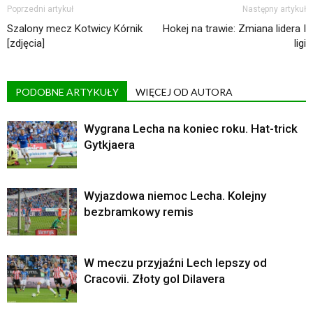
Poprzedni artykuł
Następny artykuł
Szalony mecz Kotwicy Kórnik
Hokej na trawie: Zmiana lidera I
[zdjęcia]
ligi
PODOBNE ARTYKUŁY
WIĘCEJ OD AUTORA
Wygrana Lecha na koniec roku. Hat-trick
Gytkjaera
Wyjazdowa niemoc Lecha. Kolejny
bezbramkowy remis
W meczu przyjaźni Lech lepszy od
Cracovii. Złoty gol Dilavera