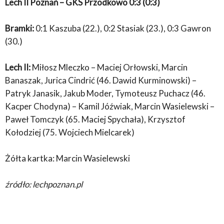
Lech II Poznań – GKS Przodkowo 0:3 (0:3)
Bramki:
0:1 Kaszuba (22.), 0:2 Stasiak (23.), 0:3 Gawron
(30.)
Lech II:
Miłosz Mleczko – Maciej Orłowski, Marcin
Banaszak, Jurica Cindrić (46. Dawid Kurminowski) –
Patryk Janasik, Jakub Moder, Tymoteusz Puchacz (46.
Kacper Chodyna) – Kamil Jóźwiak, Marcin Wasielewski –
Paweł Tomczyk (65. Maciej Spychała), Krzysztof
Kołodziej (75. Wojciech Mielcarek)
Żółta kartka: Marcin Wasielewski
źródło: lechpoznan.pl