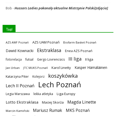
Hussars Ladies pokonały aktualne Mistrzynie Polski[zdjęcia]
Bob
-
Tagi
AZS UAM Poznań
AZS AWF Poznań
Biofarm Basket Poznań
Ekstraklasa
Dawid Kownacki
Enea AZS Poznań
III liga
II liga
fotorelacja
futsal
Gergo Lovrencsics
Kasper Hämäläinen
Karol Linetty
Jan Urban
JTC MUKS Poznań
koszykówka
Katarzyna Piter
Kolejorz
Lech Poznań
Lech II Poznań
Liga Europy
Legia Warszawa
lekka atletyka
Magda Linette
Lotto Ekstraklasa
Maciej Skorża
MKS Poznań
Mariusz Rumak
Marcin Kamiński