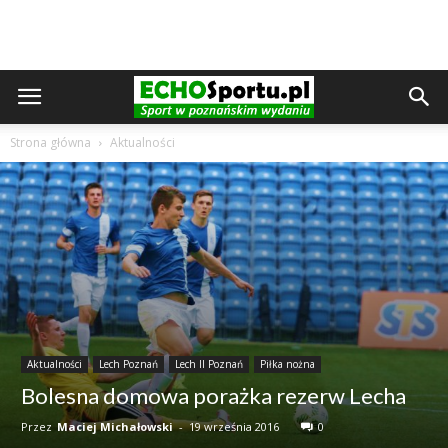
Strona główna
Aktualności
Aktualności
Lech Poznań
Lech II Poznań
Piłka nożna
Bolesna domowa porażka rezerw Lecha
Przez
Maciej Michałowski
-
19 września 2016
0