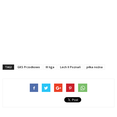
TAGI
GKS Przodkowo
III liga
Lech II Poznań
piłka nożna