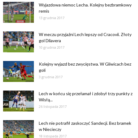
Wyjazdowa niemoc Lecha. Kolejny bezbramkowy
remis
13 grudnia 2017
W meczu przyjaźni Lech lepszy od Cracovii. Złoty
gol Dilavera
10 grudnia 2017
Kolejny wyjazd bez zwycięstwa. W Gliwicach bez
goli
3 grudnia 2017
Lech w końcu się przełamał i zdobył trzy punkty z
Wisłą...
26 listopada 2017
Lech nie potrafił zaskoczyć Sandecji. Bez bramek
w Niecieczy
18 listopada 2017