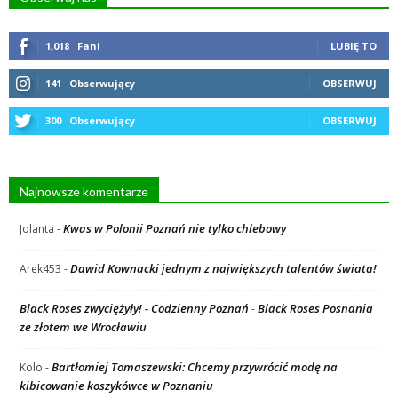
1,018
Fani
LUBIĘ TO
141
Obserwujący
OBSERWUJ
300
Obserwujący
OBSERWUJ
Najnowsze komentarze
Kwas w Polonii Poznań nie tylko chlebowy
Jolanta
-
Dawid Kownacki jednym z największych talentów świata!
Arek453
-
Black Roses zwyciężyły! - Codzienny Poznań
Black Roses Posnania
-
ze złotem we Wrocławiu
Bartłomiej Tomaszewski: Chcemy przywrócić modę na
Kolo
-
kibicowanie koszykówce w Poznaniu