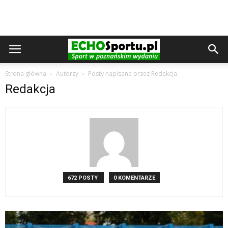
Strona główna
Autorzy
Posty napisane przez Redakcja
Redakcja
672 POSTY
0 KOMENTARZE