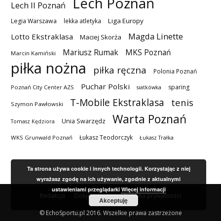
Lech Poznań
Lech II Poznań
Liga Europy
Legia Warszawa
lekka atletyka
Magda Linette
Lotto Ekstraklasa
Maciej Skorża
MKS Poznań
Mariusz Rumak
Marcin Kamiński
piłka nożna
piłka ręczna
Polonia Poznań
Puchar Polski
sparing
Poznań City Center AZS
siatkówka
T-Mobile Ekstraklasa
tenis
Szymon Pawłowski
Warta Poznań
Unia Swarzędz
Tomasz Kędziora
Łukasz Teodorczyk
WKS Grunwald Poznań
Łukasz Trałka
Ta strona używa cookie i innych technologii. Korzystając z niej
wyrażasz zgodę na ich używanie, zgodnie z aktualnymi
ustawieniami przeglądarki
Więcej informacji
Redakcja
Dołącz do nas
Polityka prywatności
Akceptuję
© EchoSportu.pl 2016. Wszelkie prawa zastrzeżone