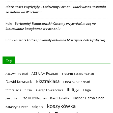
Black Roses zwyciężyły! - Codzienny Poznań
Black Roses Posnania
-
ze złotem we Wrocławiu
Bartłomiej Tomaszewski: Chcemy przywrócić modę na
Kolo
-
kibicowanie koszykówce w Poznaniu
Hussars Ladies pokonały aktualne Mistrzynie Polski[zdjęcia]
Bob
-
Tagi
AZS UAM Poznań
AZS AWF Poznań
Biofarm Basket Poznań
Ekstraklasa
Dawid Kownacki
Enea AZS Poznań
III liga
II liga
fotorelacja
futsal
Gergo Lovrencsics
Kasper Hämäläinen
Karol Linetty
Jan Urban
JTC MUKS Poznań
koszykówka
Katarzyna Piter
Kolejorz