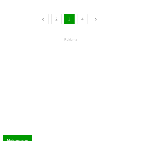
2
3
4
Reklama
Najnowsze