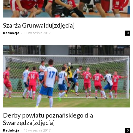
Szarża Grunwaldu[zdjęcia]
Redakcja
-
16 września 2017
0
Derby powiatu poznańskiego dla
Swarzędza[zdjęcia]
Redakcja
-
16 września 2017
0