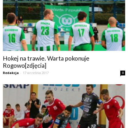
Hokej na trawie. Warta pokonuje
Rogowo[zdjęcia]
Redakcja
-
17 września 2017
0