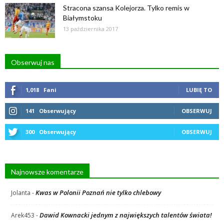
Stracona szansa Kolejorza. Tylko remis w
Białymstoku
13 października 2017
Obserwuj nas
1,018
Fani
LUBIĘ TO
141
Obserwujący
OBSERWUJ
300
Obserwujący
OBSERWUJ
Najnowsze komentarze
Kwas w Polonii Poznań nie tylko chlebowy
Jolanta
-
Dawid Kownacki jednym z największych talentów świata!
Arek453
-