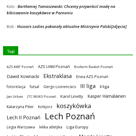
Bartłomiej Tomaszewski: Chcemy przywrócić modę na
Kolo
-
kibicowanie koszykówce w Poznaniu
Hussars Ladies pokonały aktualne Mistrzynie Polski[zdjęcia]
Bob
-
Tagi
AZS UAM Poznań
AZS AWF Poznań
Biofarm Basket Poznań
Ekstraklasa
Dawid Kownacki
Enea AZS Poznań
III liga
II liga
fotorelacja
futsal
Gergo Lovrencsics
Kasper Hämäläinen
Karol Linetty
Jan Urban
JTC MUKS Poznań
koszykówka
Katarzyna Piter
Kolejorz
Lech Poznań
Lech II Poznań
Liga Europy
Legia Warszawa
lekka atletyka