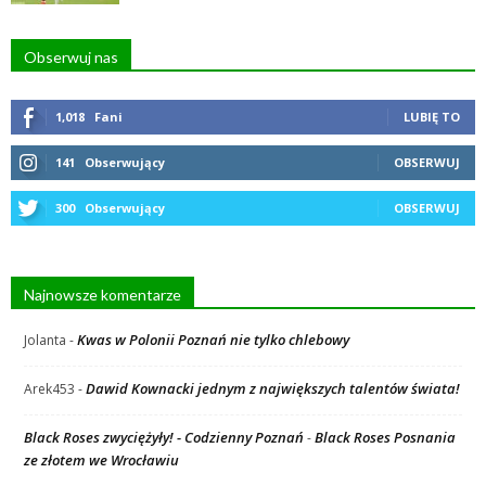
Obserwuj nas
1,018
Fani
LUBIĘ TO
141
Obserwujący
OBSERWUJ
300
Obserwujący
OBSERWUJ
Najnowsze komentarze
Kwas w Polonii Poznań nie tylko chlebowy
Jolanta
-
Dawid Kownacki jednym z największych talentów świata!
Arek453
-
Black Roses zwyciężyły! - Codzienny Poznań
Black Roses Posnania
-
ze złotem we Wrocławiu