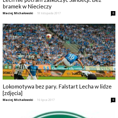
bramek w Niecieczy
Maciej Michałowski
-
18 listopada 2017
0
Lokomotywa bez pary. Falstart Lecha w lidze
[zdjęcia]
Maciej Michałowski
-
16 lipca 2017
0