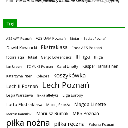
Hussars Ladies pokonały aktualne Mistrzynie Polski[zdjęcia]
Bob
-
Tagi
AZS UAM Poznań
AZS AWF Poznań
Biofarm Basket Poznań
Ekstraklasa
Dawid Kownacki
Enea AZS Poznań
III liga
II liga
fotorelacja
futsal
Gergo Lovrencsics
Kasper Hämäläinen
Karol Linetty
Jan Urban
JTC MUKS Poznań
koszykówka
Katarzyna Piter
Kolejorz
Lech Poznań
Lech II Poznań
Liga Europy
Legia Warszawa
lekka atletyka
Magda Linette
Lotto Ekstraklasa
Maciej Skorża
MKS Poznań
Mariusz Rumak
Marcin Kamiński
piłka nożna
piłka ręczna
Polonia Poznań