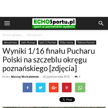
Strona główna
Aktualności
Aktualności
Lech Poznań
Lech II Poznań
Piłka nożna
Polonia Poznań
Wyniki 1/16 finału Pucharu
Polski na szczeblu okręgu
poznańskiego [zdjęcia]
Przez
Maciej Michałowski
-
20 października 2016
0