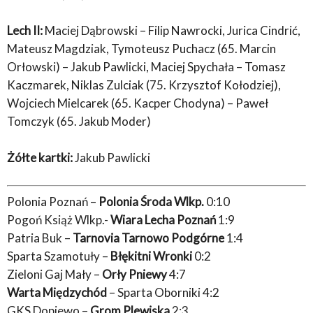
Lech II:
Maciej Dąbrowski – Filip Nawrocki, Jurica Cindrić,
Mateusz Magdziak, Tymoteusz Puchacz (65. Marcin
Orłowski) – Jakub Pawlicki, Maciej Spychała – Tomasz
Kaczmarek, Niklas Zulciak (75. Krzysztof Kołodziej),
Wojciech Mielcarek (65. Kacper Chodyna) – Paweł
Tomczyk (65. Jakub Moder)
Żółte kartki:
Jakub Pawlicki
Polonia Poznań –
Polonia Środa Wlkp.
0:10
Pogoń Książ Wlkp.-
Wiara Lecha Poznań
1:9
Patria Buk –
Tarnovia Tarnowo Podgórne
1:4
Sparta Szamotuły –
Błękitni Wronki
0:2
Zieloni Gaj Mały –
Orły Pniewy
4:7
Warta Międzychód
– Sparta Oborniki 4:2
GKS Dopiewo –
Grom Plewiska
2:3