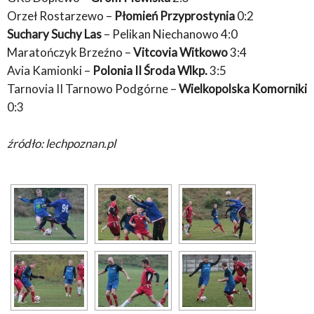
Orzeł Rostarzewo –
Płomień Przyprostynia
0:2
Suchary Suchy Las
– Pelikan Niechanowo 4:0
Maratończyk Brzeźno –
Vitcovia Witkowo
3:4
Avia Kamionki –
Polonia II Środa Wlkp.
3:5
Tarnovia II Tarnowo Podgórne –
Wielkopolska Komorniki
0:3
źródło: lechpoznan.pl