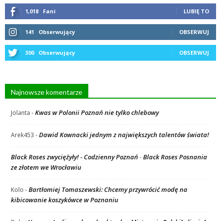
1,018
Fani
LUBIĘ TO
141
Obserwujący
OBSERWUJ
300
Obserwujący
OBSERWUJ
Najnowsze komentarze
Kwas w Polonii Poznań nie tylko chlebowy
Jolanta
-
Dawid Kownacki jednym z największych talentów świata!
Arek453
-
Black Roses zwyciężyły! - Codzienny Poznań
Black Roses Posnania
-
ze złotem we Wrocławiu
Bartłomiej Tomaszewski: Chcemy przywrócić modę na
Kolo
-
kibicowanie koszykówce w Poznaniu