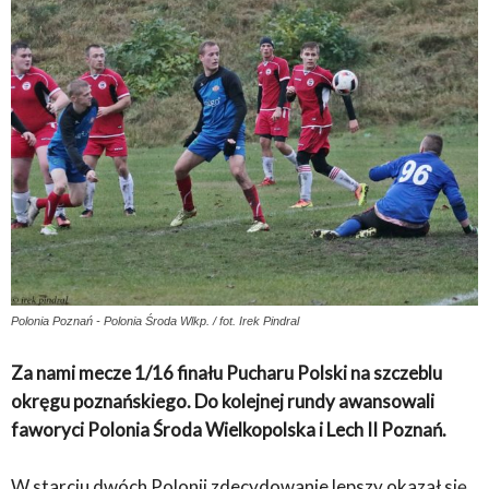
Polonia Poznań - Polonia Środa Wlkp. / fot. Irek Pindral
Za nami mecze 1/16 finału Pucharu Polski na szczeblu
okręgu poznańskiego. Do kolejnej rundy awansowali
faworyci Polonia Środa Wielkopolska i Lech II Poznań.
W starciu dwóch Polonii zdecydowanie lepszy okazał się