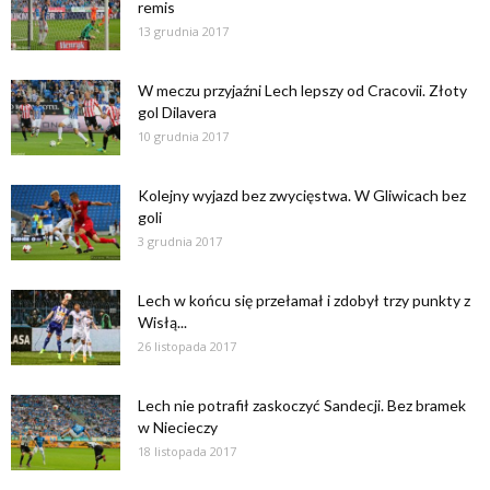
remis
13 grudnia 2017
W meczu przyjaźni Lech lepszy od Cracovii. Złoty
gol Dilavera
10 grudnia 2017
Kolejny wyjazd bez zwycięstwa. W Gliwicach bez
goli
3 grudnia 2017
Lech w końcu się przełamał i zdobył trzy punkty z
Wisłą...
26 listopada 2017
Lech nie potrafił zaskoczyć Sandecji. Bez bramek
w Niecieczy
18 listopada 2017