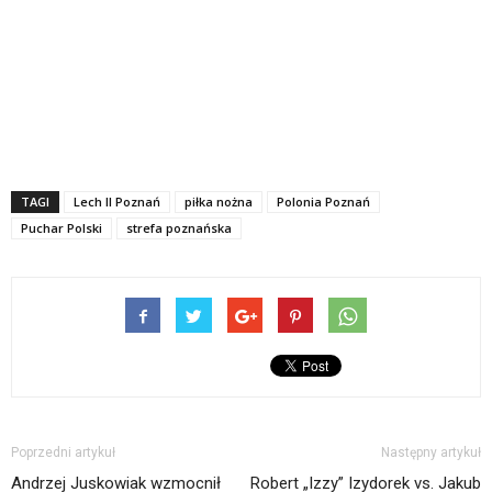
TAGI
Lech II Poznań
piłka nożna
Polonia Poznań
Puchar Polski
strefa poznańska
Poprzedni artykuł
Następny artykuł
Andrzej Juskowiak wzmocnił
Robert „Izzy” Izydorek vs. Jakub