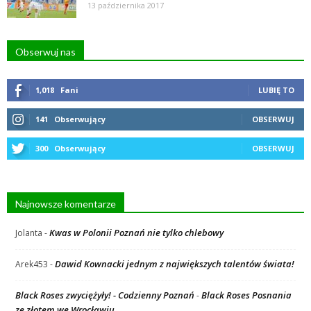
13 października 2017
Obserwuj nas
1,018
Fani
LUBIĘ TO
141
Obserwujący
OBSERWUJ
300
Obserwujący
OBSERWUJ
Najnowsze komentarze
Kwas w Polonii Poznań nie tylko chlebowy
Jolanta
-
Dawid Kownacki jednym z największych talentów świata!
Arek453
-
Black Roses zwyciężyły! - Codzienny Poznań
Black Roses Posnania
-
ze złotem we Wrocławiu