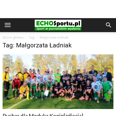
Strona główna
Tagi
Małgorzata Ładniak
Tag: Małgorzata Ładniak
Puchar dla Medyka Konin[zdjęcia]