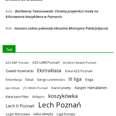
Bartłomiej Tomaszewski: Chcemy przywrócić modę na
Kolo
-
kibicowanie koszykówce w Poznaniu
Hussars Ladies pokonały aktualne Mistrzynie Polski[zdjęcia]
Bob
-
Tagi
AZS UAM Poznań
AZS AWF Poznań
Biofarm Basket Poznań
Ekstraklasa
Dawid Kownacki
Enea AZS Poznań
III liga
II liga
fotorelacja
futsal
Gergo Lovrencsics
Kasper Hämäläinen
Karol Linetty
Jan Urban
JTC MUKS Poznań
koszykówka
Katarzyna Piter
Kolejorz
Lech Poznań
Lech II Poznań
Liga Europy
Legia Warszawa
lekka atletyka