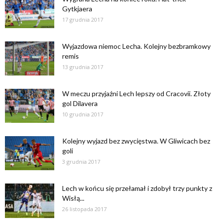
Gytkjaera
17 grudnia 2017
Wyjazdowa niemoc Lecha. Kolejny bezbramkowy
remis
13 grudnia 2017
W meczu przyjaźni Lech lepszy od Cracovii. Złoty
gol Dilavera
10 grudnia 2017
Kolejny wyjazd bez zwycięstwa. W Gliwicach bez
goli
3 grudnia 2017
Lech w końcu się przełamał i zdobył trzy punkty z
Wisłą...
26 listopada 2017