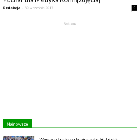
Redakcja
-
30 września 2017
0
Reklama
Najnowsze
Wygrana Lecha na koniec roku. Hat-trick