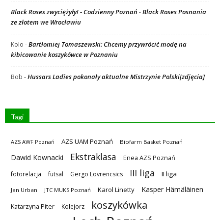
Black Roses zwyciężyły! - Codzienny Poznań
Black Roses Posnania
-
ze złotem we Wrocławiu
Bartłomiej Tomaszewski: Chcemy przywrócić modę na
Kolo
-
kibicowanie koszykówce w Poznaniu
Hussars Ladies pokonały aktualne Mistrzynie Polski[zdjęcia]
Bob
-
Tagi
AZS UAM Poznań
AZS AWF Poznań
Biofarm Basket Poznań
Ekstraklasa
Dawid Kownacki
Enea AZS Poznań
III liga
II liga
fotorelacja
futsal
Gergo Lovrencsics
Kasper Hämäläinen
Karol Linetty
Jan Urban
JTC MUKS Poznań
koszykówka
Katarzyna Piter
Kolejorz