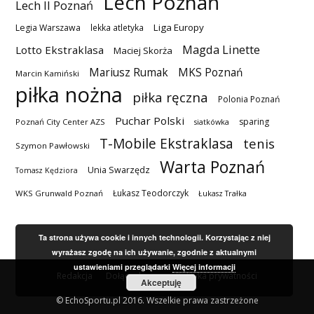
Lech Poznań
Lech II Poznań
Liga Europy
Legia Warszawa
lekka atletyka
Magda Linette
Lotto Ekstraklasa
Maciej Skorża
MKS Poznań
Mariusz Rumak
Marcin Kamiński
piłka nożna
piłka ręczna
Polonia Poznań
Puchar Polski
sparing
Poznań City Center AZS
siatkówka
T-Mobile Ekstraklasa
tenis
Szymon Pawłowski
Warta Poznań
Unia Swarzędz
Tomasz Kędziora
Łukasz Teodorczyk
WKS Grunwald Poznań
Łukasz Trałka
Ta strona używa cookie i innych technologii. Korzystając z niej
wyrażasz zgodę na ich używanie, zgodnie z aktualnymi
ustawieniami przeglądarki
Więcej informacji
Redakcja
Dołącz do nas
Polityka prywatności
Akceptuję
© EchoSportu.pl 2016. Wszelkie prawa zastrzeżone