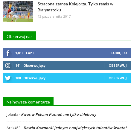
Stracona szansa Kolejorza. Tylko remis w
Białymstoku
13 października 2017
Obserwuj nas
1,018
Fani
LUBIĘ TO
141
Obserwujący
OBSERWUJ
300
Obserwujący
OBSERWUJ
Najnowsze komentarze
Kwas w Polonii Poznań nie tylko chlebowy
Jolanta
-
Dawid Kownacki jednym z największych talentów świata!
Arek453
-