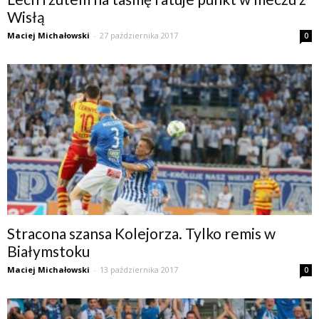
Wisłą
Maciej Michałowski
-
27 października 2017
0
Stracona szansa Kolejorza. Tylko remis w
Białymstoku
Maciej Michałowski
-
13 października 2017
0