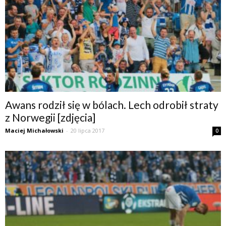
Awans rodził się w bólach. Lech odrobił straty
z Norwegii [zdjęcia]
Maciej Michałowski
-
20 lipca 2017
0