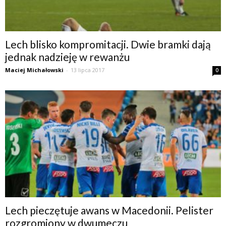
Lech blisko kompromitacji. Dwie bramki dają
jednak nadzieję w rewanżu
Maciej Michałowski
-
13 lipca 2017
0
Lech pieczętuje awans w Macedonii. Pelister
rozgromiony w dwumeczu