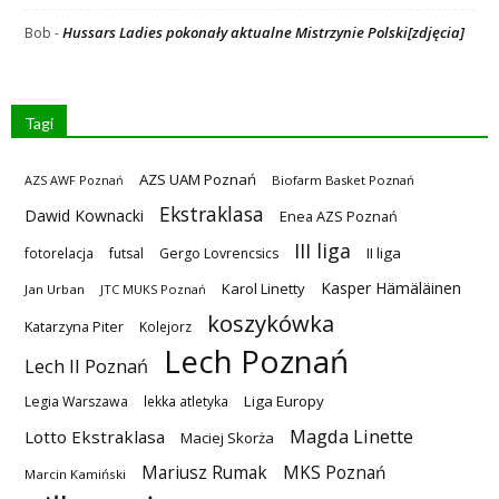
Hussars Ladies pokonały aktualne Mistrzynie Polski[zdjęcia]
Bob
-
Tagi
AZS UAM Poznań
AZS AWF Poznań
Biofarm Basket Poznań
Ekstraklasa
Dawid Kownacki
Enea AZS Poznań
III liga
II liga
fotorelacja
futsal
Gergo Lovrencsics
Kasper Hämäläinen
Karol Linetty
Jan Urban
JTC MUKS Poznań
koszykówka
Katarzyna Piter
Kolejorz
Lech Poznań
Lech II Poznań
Liga Europy
Legia Warszawa
lekka atletyka
Magda Linette
Lotto Ekstraklasa
Maciej Skorża
MKS Poznań
Mariusz Rumak
Marcin Kamiński