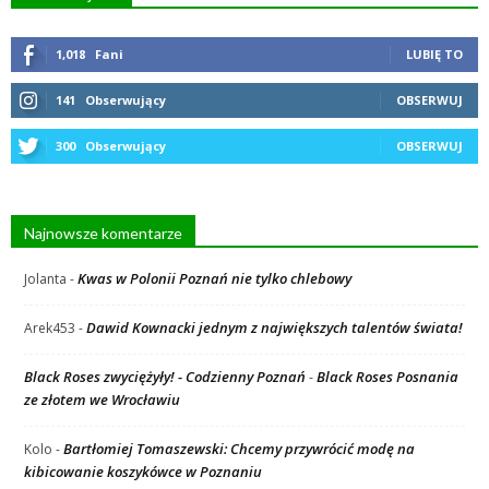
1,018
Fani
LUBIĘ TO
141
Obserwujący
OBSERWUJ
300
Obserwujący
OBSERWUJ
Najnowsze komentarze
Kwas w Polonii Poznań nie tylko chlebowy
Jolanta
-
Dawid Kownacki jednym z największych talentów świata!
Arek453
-
Black Roses zwyciężyły! - Codzienny Poznań
Black Roses Posnania
-
ze złotem we Wrocławiu
Bartłomiej Tomaszewski: Chcemy przywrócić modę na
Kolo
-
kibicowanie koszykówce w Poznaniu