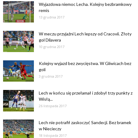
Wyjazdowa niemoc Lecha. Kolejny bezbramkowy
remis
13 grudnia 2017
W meczu przyjaźni Lech lepszy od Cracovii. Złoty
gol Dilavera
10 grudnia 2017
Kolejny wyjazd bez zwycięstwa. W Gliwicach bez
goli
3 grudnia 2017
Lech w końcu się przełamał i zdobył trzy punkty z
Wisłą...
26 listopada 2017
Lech nie potrafił zaskoczyć Sandecji. Bez bramek
w Niecieczy
18 listopada 2017