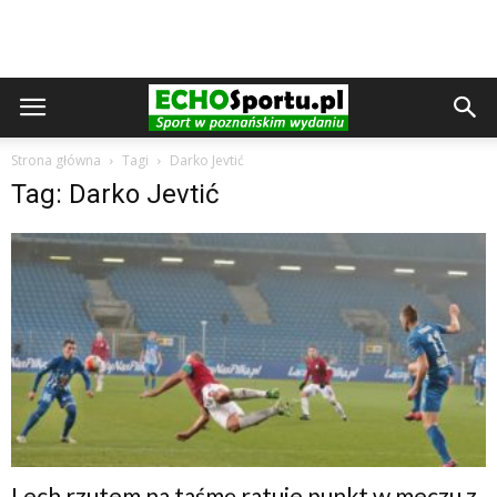
Strona główna
Tagi
Darko Jevtić
Tag: Darko Jevtić
Lech rzutem na taśmę ratuje punkt w meczu z