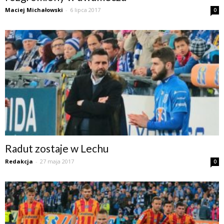
Maciej Michałowski
-
6 lipca 2017
0
Radut zostaje w Lechu
Redakcja
-
27 maja 2017
0