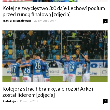
Kolejne zwycięstwo 3:0 daje Lechowi podium
przed rundą finałową [zdjęcia]
Maciej Michałowski
-
22 kwietnia 2017
0
Kolejorz stracił bramkę, ale rozbił Arkę i
został liderem [zdjęcia]
Redakcja
-
11 marca 2017
0