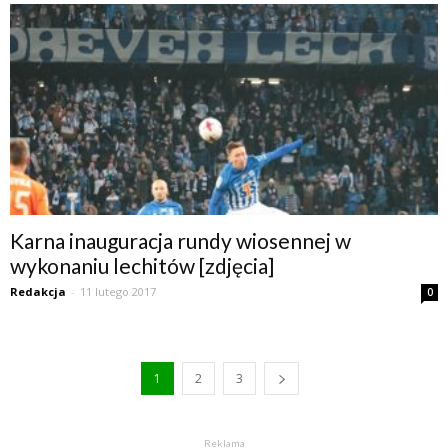
Karna inauguracja rundy wiosennej w
wykonaniu lechitów [zdjęcia]
Redakcja
-
11 lutego 2017
0
1
2
3
Reklama