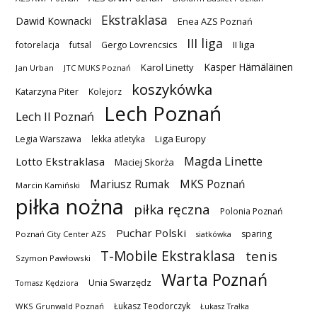
Ekstraklasa
Dawid Kownacki
Enea AZS Poznań
III liga
II liga
fotorelacja
futsal
Gergo Lovrencsics
Kasper Hämäläinen
Karol Linetty
Jan Urban
JTC MUKS Poznań
koszykówka
Katarzyna Piter
Kolejorz
Lech Poznań
Lech II Poznań
Liga Europy
Legia Warszawa
lekka atletyka
Magda Linette
Lotto Ekstraklasa
Maciej Skorża
MKS Poznań
Mariusz Rumak
Marcin Kamiński
piłka nożna
piłka ręczna
Polonia Poznań
Puchar Polski
sparing
Poznań City Center AZS
siatkówka
T-Mobile Ekstraklasa
tenis
Szymon Pawłowski
Warta Poznań
Unia Swarzędz
Tomasz Kędziora
Łukasz Teodorczyk
WKS Grunwald Poznań
Łukasz Trałka