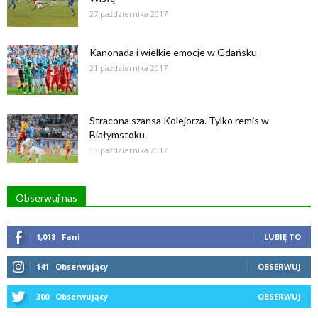
27 października 2017
Kanonada i wielkie emocje w Gdańsku
21 października 2017
Stracona szansa Kolejorza. Tylko remis w
Białymstoku
13 października 2017
Obserwuj nas
1,018
Fani
LUBIĘ TO
141
Obserwujący
OBSERWUJ
300
Obserwujący
OBSERWUJ