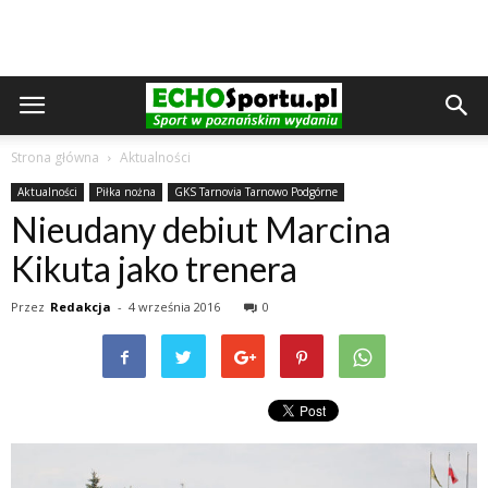
Strona główna
Aktualności
Aktualności
Piłka nożna
GKS Tarnovia Tarnowo Podgórne
Nieudany debiut Marcina
Kikuta jako trenera
Przez
Redakcja
-
4 września 2016
0