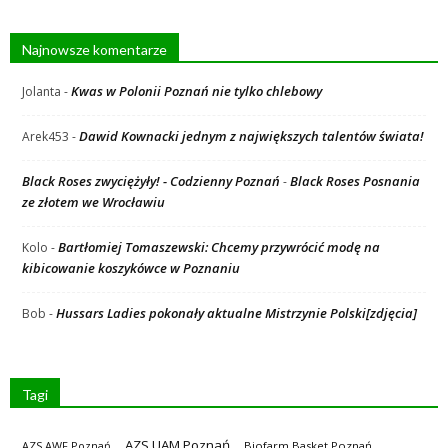
Najnowsze komentarze
Kwas w Polonii Poznań nie tylko chlebowy
Jolanta
-
Dawid Kownacki jednym z największych talentów świata!
Arek453
-
Black Roses zwyciężyły! - Codzienny Poznań
Black Roses Posnania
-
ze złotem we Wrocławiu
Bartłomiej Tomaszewski: Chcemy przywrócić modę na
Kolo
-
kibicowanie koszykówce w Poznaniu
Hussars Ladies pokonały aktualne Mistrzynie Polski[zdjęcia]
Bob
-
Tagi
AZS UAM Poznań
AZS AWF Poznań
Biofarm Basket Poznań