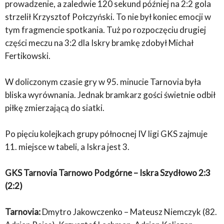
prowadzenie, a zaledwie 120 sekund później na 2:2 gola
strzelił Krzysztof Połczyński. To nie był koniec emocji w
tym fragmencie spotkania. Tuż po rozpoczęciu drugiej
części meczu na 3:2 dla Iskry bramkę zdobył Michał
Fertikowski.
W doliczonym czasie gry w 95. minucie Tarnovia była
bliska wyrównania. Jednak bramkarz gości świetnie odbił
piłkę zmierzającą do siatki.
Po pięciu kolejkach grupy północnej IV ligi GKS zajmuje
11. miejsce w tabeli, a Iskra jest 3.
GKS Tarnovia Tarnowo Podgórne – Iskra Szydłowo 2:3
(2:2)
Tarnovia:
Dmytro Jakowczenko – Mateusz Niemczyk (82.