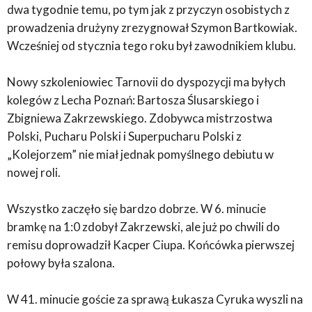
dwa tygodnie temu, po tym jak z przyczyn osobistych z
prowadzenia drużyny zrezygnował Szymon Bartkowiak.
Wcześniej od stycznia tego roku był zawodnikiem klubu.
Nowy szkoleniowiec Tarnovii do dyspozycji ma byłych
kolegów z Lecha Poznań: Bartosza Ślusarskiego i
Zbigniewa Zakrzewskiego. Zdobywca mistrzostwa
Polski, Pucharu Polski i Superpucharu Polski z
„Kolejorzem” nie miał jednak pomyślnego debiutu w
nowej roli.
Wszystko zaczęło się bardzo dobrze. W 6. minucie
bramkę na 1:0 zdobył Zakrzewski, ale już po chwili do
remisu doprowadził Kacper Ciupa. Końcówka pierwszej
połowy była szalona.
W 41. minucie goście za sprawą Łukasza Cyruka wyszli na