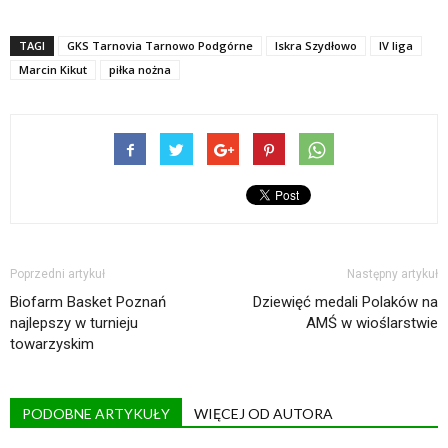
TAGI
GKS Tarnovia Tarnowo Podgórne
Iskra Szydłowo
IV liga
Marcin Kikut
piłka nożna
Poprzedni artykuł
Następny artykuł
Biofarm Basket Poznań
Dziewięć medali Polaków na
najlepszy w turnieju
AMŚ w wioślarstwie
towarzyskim
PODOBNE ARTYKUŁY
WIĘCEJ OD AUTORA