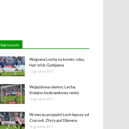
Najnowsze
Wygrana Lecha na koniec roku.
Hat-trick Gytkjaera
17 grudnia 2017
Wyjazdowa niemoc Lecha.
Kolejny bezbramkowy remis
13 grudnia 2017
W meczu przyjaźni Lech lepszy od
Cracovii. Złoty gol Dilavera
10 grudnia 2017