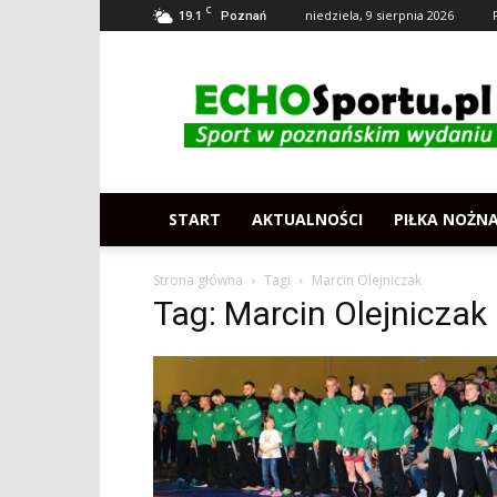
C
19.1
niedziela, 9 sierpnia 2026
Poznań
Echosportu.pl
–
Sport
w
Poznaniu
START
AKTUALNOŚCI
PIŁKA NOŻN
Strona główna
Tagi
Marcin Olejniczak
Tag: Marcin Olejniczak