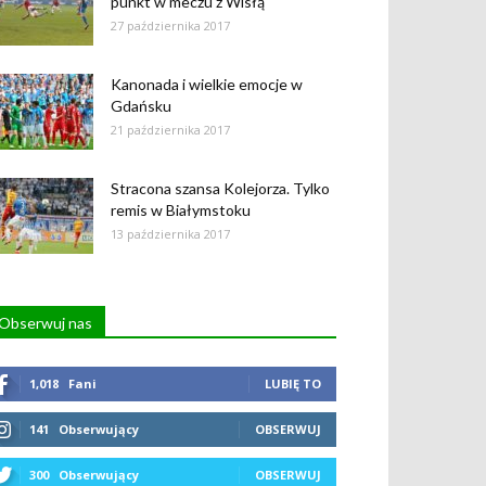
punkt w meczu z Wisłą
27 października 2017
Kanonada i wielkie emocje w
Gdańsku
21 października 2017
Stracona szansa Kolejorza. Tylko
remis w Białymstoku
13 października 2017
Obserwuj nas
1,018
Fani
LUBIĘ TO
141
Obserwujący
OBSERWUJ
300
Obserwujący
OBSERWUJ