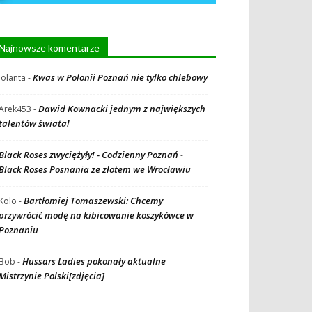
Najnowsze komentarze
Kwas w Polonii Poznań nie tylko chlebowy
Jolanta
-
Dawid Kownacki jednym z największych
Arek453
-
talentów świata!
Black Roses zwyciężyły! - Codzienny Poznań
-
Black Roses Posnania ze złotem we Wrocławiu
Bartłomiej Tomaszewski: Chcemy
Kolo
-
przywrócić modę na kibicowanie koszykówce w
Poznaniu
Hussars Ladies pokonały aktualne
Bob
-
Mistrzynie Polski[zdjęcia]