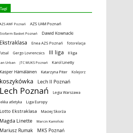
Tagi
AZS UAM Poznań
AZS AWF Poznań
Dawid Kownacki
Biofarm Basket Poznań
Ekstraklasa
Enea AZS Poznań
fotorelacja
III liga
II liga
futsal
Gergo Lovrencsics
Karol Linetty
Jan Urban
JTC MUKS Poznań
Kasper Hämäläinen
Katarzyna Piter
Kolejorz
koszykówka
Lech II Poznań
Lech Poznań
Legia Warszawa
Liga Europy
lekka atletyka
Lotto Ekstraklasa
Maciej Skorża
Magda Linette
Marcin Kamiński
MKS Poznań
Mariusz Rumak