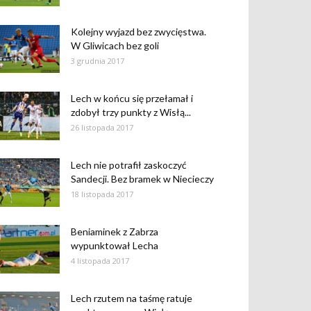
Kolejny wyjazd bez zwycięstwa.
W Gliwicach bez goli
3 grudnia 2017
Lech w końcu się przełamał i
zdobył trzy punkty z Wisłą...
26 listopada 2017
Lech nie potrafił zaskoczyć
Sandecji. Bez bramek w Niecieczy
18 listopada 2017
Beniaminek z Zabrza
wypunktował Lecha
4 listopada 2017
Lech rzutem na taśmę ratuje