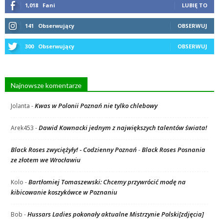
1,018
Fani
LUBIĘ TO
141
Obserwujący
OBSERWUJ
300
Obserwujący
OBSERWUJ
Najnowsze komentarze
Kwas w Polonii Poznań nie tylko chlebowy
Jolanta
-
Dawid Kownacki jednym z największych talentów świata!
Arek453
-
Black Roses zwyciężyły! - Codzienny Poznań
Black Roses Posnania
-
ze złotem we Wrocławiu
Bartłomiej Tomaszewski: Chcemy przywrócić modę na
Kolo
-
kibicowanie koszykówce w Poznaniu
Hussars Ladies pokonały aktualne Mistrzynie Polski[zdjęcia]
Bob
-