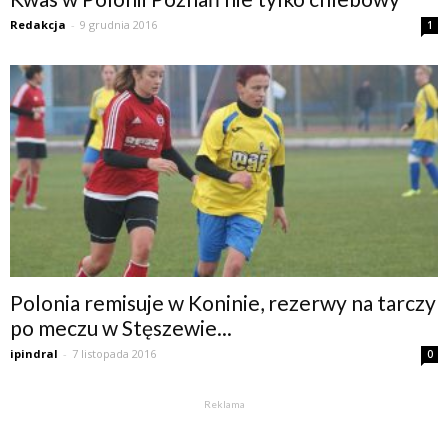
Redakcja
-
9 grudnia 2016
1
Polonia remisuje w Koninie, rezerwy na tarczy
po meczu w Stęszewie...
ipindral
-
7 listopada 2016
0
Reklama