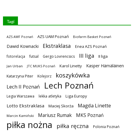
Tagi
AZS UAM Poznań
AZS AWF Poznań
Biofarm Basket Poznań
Ekstraklasa
Dawid Kownacki
Enea AZS Poznań
III liga
II liga
fotorelacja
futsal
Gergo Lovrencsics
Kasper Hämäläinen
Karol Linetty
Jan Urban
JTC MUKS Poznań
koszykówka
Katarzyna Piter
Kolejorz
Lech Poznań
Lech II Poznań
Liga Europy
Legia Warszawa
lekka atletyka
Magda Linette
Lotto Ekstraklasa
Maciej Skorża
MKS Poznań
Mariusz Rumak
Marcin Kamiński
piłka nożna
piłka ręczna
Polonia Poznań