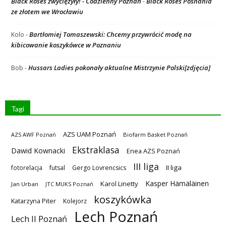
Black Roses zwyciężyły! - Codzienny Poznań
Black Roses Posnania
-
ze złotem we Wrocławiu
Bartłomiej Tomaszewski: Chcemy przywrócić modę na
Kolo
-
kibicowanie koszykówce w Poznaniu
Hussars Ladies pokonały aktualne Mistrzynie Polski[zdjęcia]
Bob
-
Tagi
AZS UAM Poznań
AZS AWF Poznań
Biofarm Basket Poznań
Ekstraklasa
Dawid Kownacki
Enea AZS Poznań
III liga
II liga
fotorelacja
futsal
Gergo Lovrencsics
Kasper Hämäläinen
Karol Linetty
Jan Urban
JTC MUKS Poznań
koszykówka
Katarzyna Piter
Kolejorz
Lech Poznań
Lech II Poznań