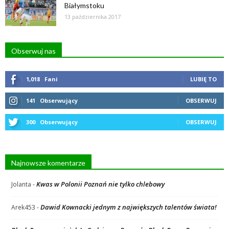
Białymstoku
13 października 2017
Obserwuj nas
1,018
Fani
LUBIĘ TO
141
Obserwujący
OBSERWUJ
300
Obserwujący
OBSERWUJ
Najnowsze komentarze
Kwas w Polonii Poznań nie tylko chlebowy
Jolanta
-
Dawid Kownacki jednym z największych talentów świata!
Arek453
-