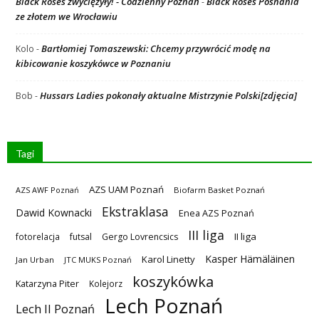
Black Roses zwyciężyły! - Codzienny Poznań
Black Roses Posnania
-
ze złotem we Wrocławiu
Bartłomiej Tomaszewski: Chcemy przywrócić modę na
Kolo
-
kibicowanie koszykówce w Poznaniu
Hussars Ladies pokonały aktualne Mistrzynie Polski[zdjęcia]
Bob
-
Tagi
AZS UAM Poznań
AZS AWF Poznań
Biofarm Basket Poznań
Ekstraklasa
Dawid Kownacki
Enea AZS Poznań
III liga
II liga
fotorelacja
futsal
Gergo Lovrencsics
Kasper Hämäläinen
Karol Linetty
Jan Urban
JTC MUKS Poznań
koszykówka
Katarzyna Piter
Kolejorz
Lech Poznań
Lech II Poznań