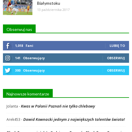
Białymstoku
13 października 2017
Obserwuj nas
1,018
Fani
LUBIĘ TO
141
Obserwujący
OBSERWUJ
300
Obserwujący
OBSERWUJ
Najnowsze komentarze
Kwas w Polonii Poznań nie tylko chlebowy
Jolanta
-
Dawid Kownacki jednym z największych talentów świata!
Arek453
-