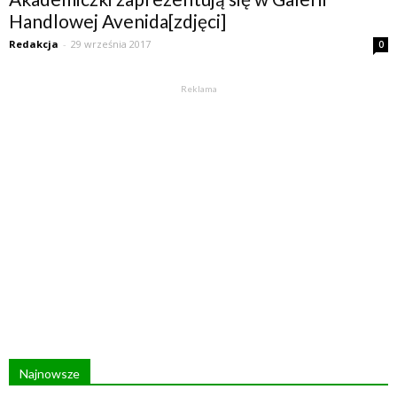
Handlowej Avenida[zdjęci]
Redakcja
-
29 września 2017
0
Reklama
Najnowsze