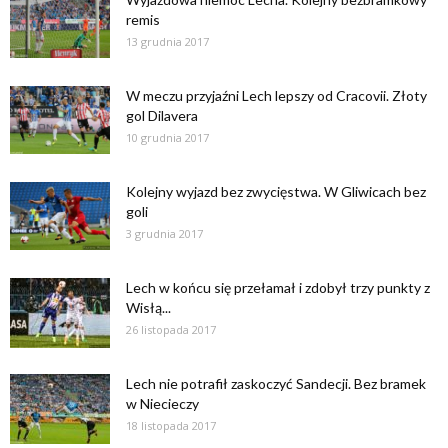
remis
13 grudnia 2017
W meczu przyjaźni Lech lepszy od Cracovii. Złoty
gol Dilavera
10 grudnia 2017
Kolejny wyjazd bez zwycięstwa. W Gliwicach bez
goli
3 grudnia 2017
Lech w końcu się przełamał i zdobył trzy punkty z
Wisłą...
26 listopada 2017
Lech nie potrafił zaskoczyć Sandecji. Bez bramek
w Niecieczy
18 listopada 2017