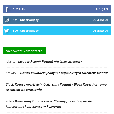
1,018
Fani
LUBIĘ TO
141
Obserwujący
OBSERWUJ
300
Obserwujący
OBSERWUJ
Najnowsze komentarze
Kwas w Polonii Poznań nie tylko chlebowy
Jolanta
-
Dawid Kownacki jednym z największych talentów świata!
Arek453
-
Black Roses zwyciężyły! - Codzienny Poznań
Black Roses Posnania
-
ze złotem we Wrocławiu
Bartłomiej Tomaszewski: Chcemy przywrócić modę na
Kolo
-
kibicowanie koszykówce w Poznaniu