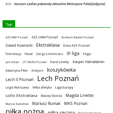
Hussars Ladies pokonały aktualne Mistrzynie Polski[zdjęcia]
Bob
-
Tagi
AZS UAM Poznań
AZS AWF Poznań
Biofarm Basket Poznań
Ekstraklasa
Dawid Kownacki
Enea AZS Poznań
III liga
II liga
fotorelacja
futsal
Gergo Lovrencsics
Kasper Hämäläinen
Karol Linetty
Jan Urban
JTC MUKS Poznań
koszykówka
Katarzyna Piter
Kolejorz
Lech Poznań
Lech II Poznań
Liga Europy
Legia Warszawa
lekka atletyka
Magda Linette
Lotto Ekstraklasa
Maciej Skorża
MKS Poznań
Mariusz Rumak
Marcin Kamiński
piłka nożna
piłka ręczna