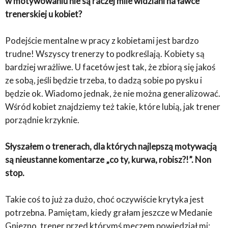
w motywowaniu nie są raczej mile widziani na ławce
trenerskiej u kobiet?
Podejście mentalne w pracy z kobietami jest bardzo
trudne! Wszyscy trenerzy to podkreślają. Kobiety są
bardziej wrażliwe. U facetów jest tak, że zbiorą się jakoś
ze sobą, jeśli będzie trzeba, to dadzą sobie po pysku i
będzie ok. Wiadomo jednak, że nie można generalizować.
Wśród kobiet znajdziemy też takie, które lubią, jak trener
porządnie krzyknie.
Słyszałem o trenerach, dla których najlepszą motywacją
są nieustanne komentarze „co ty, kurwa, robisz?!”. Non
stop.
Takie coś to już za dużo, choć oczywiście krytyka jest
potrzebna. Pamiętam, kiedy grałam jeszcze w Medanie
Gniezno, trener przed którymś meczem powiedział mi: