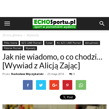
Strona główna
Wywiady
Piłka nożna
AZS UAM Poznań
Futsal
KU AZS UAM Poznań
Aktualności
Polonia Poznań
Wywiady
Jak nie wiadomo, o co chodzi…
[Wywiad z Alicją Zając]
Przez
Radosław Męczykalski
-
25 maja 2016
0