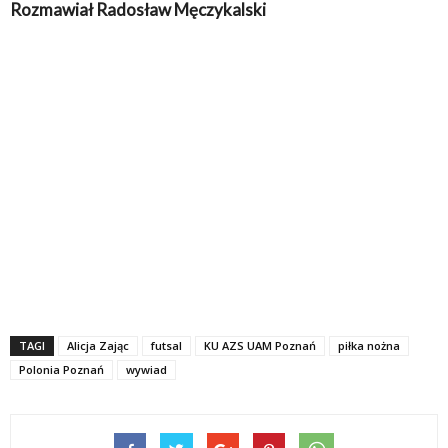
Rozmawiał Radosław Męczykalski
TAGI
Alicja Zając
futsal
KU AZS UAM Poznań
piłka nożna
Polonia Poznań
wywiad