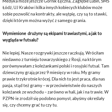
Medyka może jeszcze Górnik Łęczna, Zagłębie Lubin, SMS
Łódź, UJ Kraków i kilka innych kobiecych klubów może
sobie pozwolić na kontrakty, ale wątpię, czy są to stawki,
dzięki którym można wyżyć z samego grania.
Wymienione drużyny są ekipami trawiastymi, a jak to
wygląda w futsalu?
Nie lepiej. Nasze rozgrywki jeszcze raczkują. Wróciłam
niedawno z turnieju towarzyskiego z Rosji, na którym
porównywałam z koleżankami polski i rosyjski futsal. Tam
dziewczyny grają przez 9 miesięcy w roku. My gramy
prawie trzykrotnie krócej. Dla nich to jest praca, dla nas
pasja, stąd też gramy – w przeciwieństwie do naszych
koleżanek ze wschodu – zarówno w hali, jak i na trawie. W
PZPN-ie zrodził się podobno pomysł, abyśmy określały
się, czy chcemy grać tu czy tu.