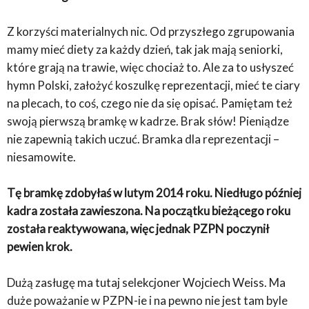
Z korzyści materialnych nic. Od przyszłego zgrupowania
mamy mieć diety za każdy dzień, tak jak mają seniorki,
które grają na trawie, więc chociaż to. Ale za to usłyszeć
hymn Polski, założyć koszulkę reprezentacji, mieć te ciary
na plecach, to coś, czego nie da się opisać. Pamiętam też
swoją pierwszą bramkę w kadrze. Brak słów! Pieniądze
nie zapewnią takich uczuć. Bramka dla reprezentacji –
niesamowite.
Tę bramkę zdobyłaś w lutym 2014 roku. Niedługo później
kadra została zawieszona. Na początku bieżącego roku
została reaktywowana, więc jednak PZPN poczynił
pewien krok.
Dużą zasługę ma tutaj selekcjoner Wojciech Weiss. Ma
duże poważanie w PZPN-ie i na pewno nie jest tam byle