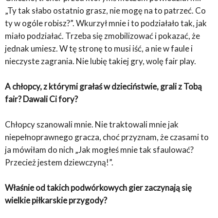
„Ty tak słabo ostatnio grasz, nie mogę na to patrzeć. Co
ty w ogóle robisz?”. Wkurzył mnie i to podziałało tak, jak
miało podziałać. Trzeba się zmobilizować i pokazać, że
jednak umiesz. W tę stronę to musi iść, a nie w faule i
nieczyste zagrania. Nie lubię takiej gry, wolę fair play.
A chłopcy, z którymi grałaś w dzieciństwie, grali z Tobą
fair? Dawali Ci fory?
Chłopcy szanowali mnie. Nie traktowali mnie jak
niepełnoprawnego gracza, choć przyznam, że czasami to
ja mówiłam do nich „Jak mogłeś mnie tak sfaulować?
Przecież jestem dziewczyną!”.
Właśnie od takich podwórkowych gier zaczynają się
wielkie piłkarskie przygody?