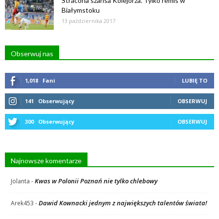
Stracona szansa Kolejorza. Tylko remis w
Białymstoku
13 października 2017
Obserwuj nas
1,018
Fani
LUBIĘ TO
141
Obserwujący
OBSERWUJ
300
Obserwujący
OBSERWUJ
Najnowsze komentarze
Kwas w Polonii Poznań nie tylko chlebowy
Jolanta
-
Dawid Kownacki jednym z największych talentów świata!
Arek453
-