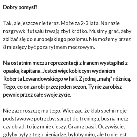
Dobry pomysł?
Tak, ale jeszcze nie teraz. Może za 2-3 lata. Na razie
rozgrywki futsalu trwają zbyt krótko. Musimy grać, żeby
zbliżać się do europejskiego poziomu. Nie możemy przez
8 miesięcy być poza rytmem meczowym.
Na ostatnim meczu reprezentacji z Iranem wystąpiłaś z
opaską kapitana. Jesteś więc kobiecym wydaniem
Roberta Lewandowskiego w hali. Z jedną „małą” różnicą.
Tego, co on zarobi przez jeden sezon, Ty nie zarobisz
pewnie przez całe swoje życie.
Nie zazdroszczę mu tego. Wiedząc, że klub spełni moje
podstawowe potrzeby: sprzęt do treningu, bus na mecz
czy obiad, to już mnie cieszy. Gram z pasji. Oczywiście,
gdyby były z tego pieniądze, byłoby miło, ale to nie jest