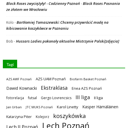
Black Roses zwyciężyły! - Codzienny Poznań
Black Roses Posnania
-
ze złotem we Wrocławiu
Bartłomiej Tomaszewski: Chcemy przywrócić modę na
Kolo
-
kibicowanie koszykówce w Poznaniu
Hussars Ladies pokonały aktualne Mistrzynie Polski[zdjęcia]
Bob
-
Tagi
AZS UAM Poznań
AZS AWF Poznań
Biofarm Basket Poznań
Ekstraklasa
Dawid Kownacki
Enea AZS Poznań
III liga
II liga
fotorelacja
futsal
Gergo Lovrencsics
Kasper Hämäläinen
Karol Linetty
Jan Urban
JTC MUKS Poznań
koszykówka
Katarzyna Piter
Kolejorz
Lech Poznań
Lech II Poznań