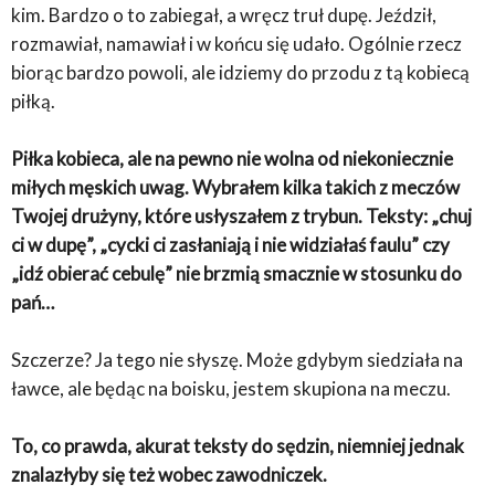
kim. Bardzo o to zabiegał, a wręcz truł dupę. Jeździł,
rozmawiał, namawiał i w końcu się udało. Ogólnie rzecz
biorąc bardzo powoli, ale idziemy do przodu z tą kobiecą
piłką.
Piłka kobieca, ale na pewno nie wolna od niekoniecznie
miłych męskich uwag. Wybrałem kilka takich z meczów
Twojej drużyny, które usłyszałem z trybun. Teksty: „chuj
ci w dupę”, „cycki ci zasłaniają i nie widziałaś faulu” czy
„idź obierać cebulę” nie brzmią smacznie w stosunku do
pań…
Szczerze? Ja tego nie słyszę. Może gdybym siedziała na
ławce, ale będąc na boisku, jestem skupiona na meczu.
To, co prawda, akurat teksty do sędzin, niemniej jednak
znalazłyby się też wobec zawodniczek.