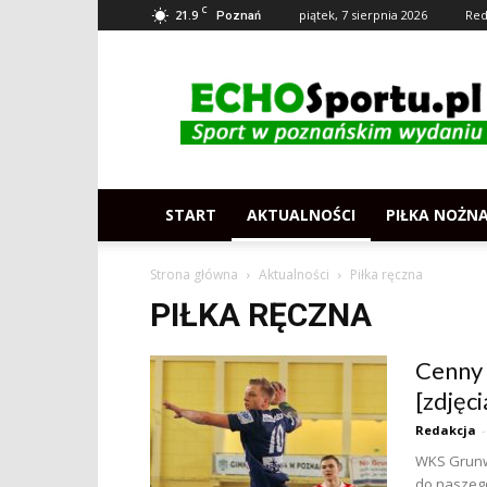
C
21.9
piątek, 7 sierpnia 2026
Red
Poznań
Echosportu.pl
–
Sport
w
Poznaniu
START
AKTUALNOŚCI
PIŁKA NOŻN
Strona główna
Aktualności
Piłka ręczna
PIŁKA RĘCZNA
Cenny 
[zdjęci
Redakcja
-
WKS Grunw
do naszego