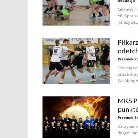
Redakcja
-
Ciekawy me
AP. Sporo c
należy że...
Piłkar
odetc
Przemek So
Obecny sez
oraz kilka
W sobotę ws
MKS Po
punkt
Przemek So
Szczypiorn
drugim me