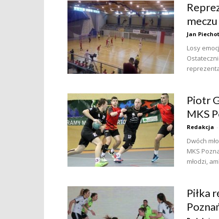
Reprez
meczu 
Jan Piecho
Losy emocj
Ostateczni
reprezentac
Piotr 
MKS P
Redakcja
-
Dwóch mło
MKS Poznań
młodzi, amb
Piłka 
Poznań