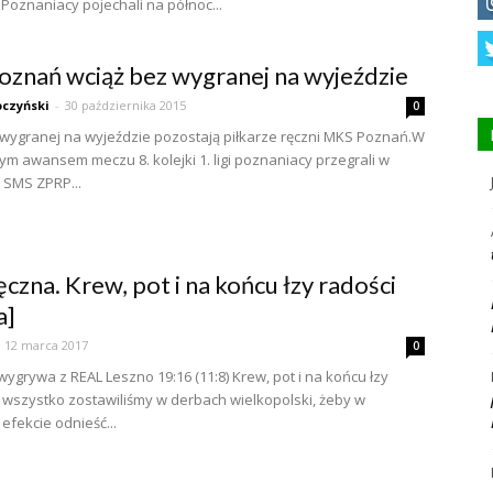
 Poznaniacy pojechali na północ...
znań wciąż bez wygranej na wyjeździe
czyński
-
30 października 2015
0
wygranej na wyjeździe pozostają piłkarze ręczni MKS Poznań.W
m awansem meczu 8. kolejki 1. ligi poznaniacy przegrali w
 SMS ZPRP...
ęczna. Krew, pot i na końcu łzy radości
a]
12 marca 2017
0
ygrywa z REAL Leszno 19:16 (11:8) Krew, pot i na końcu łzy
o wszystko zostawiliśmy w derbach wielkopolski, żeby w
fekcie odnieść...