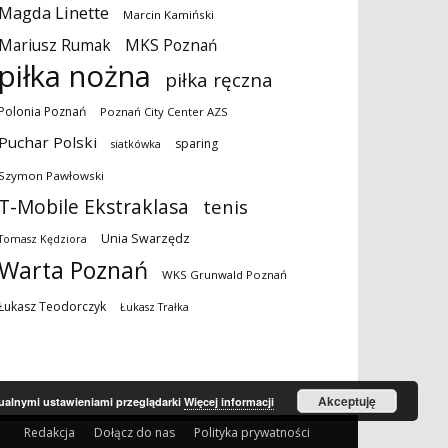
Magda Linette
Marcin Kamiński
MKS Poznań
Mariusz Rumak
piłka nożna
piłka ręczna
Polonia Poznań
Poznań City Center AZS
Puchar Polski
sparing
siatkówka
Szymon Pawłowski
T-Mobile Ekstraklasa
tenis
Unia Swarzędz
Tomasz Kędziora
Warta Poznań
WKS Grunwald Poznań
Łukasz Teodorczyk
Łukasz Trałka
Akceptuję
tualnymi ustawieniami przeglądarki
Więcej informacji
Redakcja
Dołącz do nas
Polityka prywatności