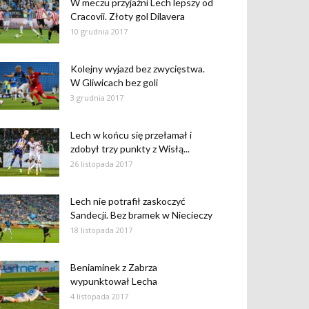
W meczu przyjaźni Lech lepszy od
Cracovii. Złoty gol Dilavera
10 grudnia 2017
Kolejny wyjazd bez zwycięstwa.
W Gliwicach bez goli
3 grudnia 2017
Lech w końcu się przełamał i
zdobył trzy punkty z Wisłą...
26 listopada 2017
Lech nie potrafił zaskoczyć
Sandecji. Bez bramek w Niecieczy
18 listopada 2017
Beniaminek z Zabrza
wypunktował Lecha
4 listopada 2017