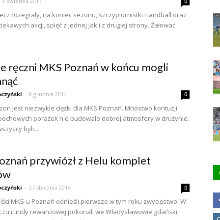
3 kwietnia 2017
0
cz rozegrały, na koniec sezonu, szczypiornistki Handball oraz
iekawych akcji, spięć z jednej jak i z drugiej strony. Żałować
ze ręczni MKS Poznań w końcu mogli
hnąć
czyński
-
8 grudnia 2014
0
on jest niezwykle ciężki dla MKS Poznań. Mnóstwo kontuzji
 pechowych porażek nie budowało dobrej atmosfery w drużynie.
zyscy byli...
znań przywiózł z Helu komplet
ów
czyński
-
27 stycznia 2014
0
iści MKS-u Poznań odnieśli pierwsze w tym roku zwycięstwo. W
czu rundy rewanżowej pokonali we Władysławowie gdański