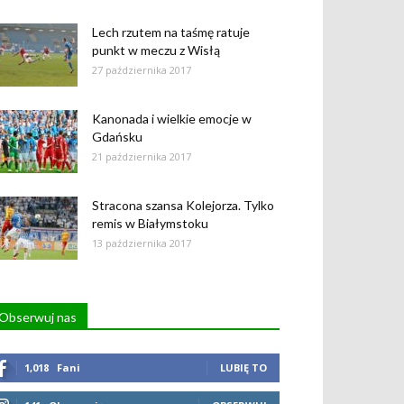
Lech rzutem na taśmę ratuje
punkt w meczu z Wisłą
27 października 2017
Kanonada i wielkie emocje w
Gdańsku
21 października 2017
Stracona szansa Kolejorza. Tylko
remis w Białymstoku
13 października 2017
Obserwuj nas
1,018
Fani
LUBIĘ TO