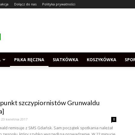
akcja
Dołącz do nas
Polityka prywatności
A
PIŁKA RĘCZNA
SIATKÓWKA
KOSZYKÓWKA
SPO
punkt szczypiornistów Grunwaldu
a]
23 kwietnia 2017
0
ald remisuje z SMS Gdańsk. Sam początek spotkania należał
 zespołu, który szybko wyszedł na prowadzenie. W 22 minucie