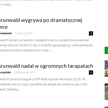
 rzutu...
runwald wygrywa po dramatycznej
wce
hałowski
-
9 marca 2015
0
ald Poznań po bardzo zaciętym meczu ostatecznie pokonał
omprachcice 29:28 (13:16). O triumfie gospodarzy zadecydowała
stawa bramkarza Mariusza Pedy i...
runwald nadal w ogromnych tarapatach
czyński
-
29 kwietnia 2014
0
ld Poznań przegrał z KPR Wolsztyniak Wolsztyn 25:35. W
statnim meczu fazy zasadniczej Wojskowi zmierzą się z AZS
wa. Stawką...