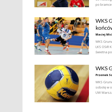
po bramce z
WKS G
końcó
Maciej Mic
WKS Grunw
LKS OSiR K
świetna po
WKS G
Przemek So
WKS Grunwa
sobotę w o
UW Warsza