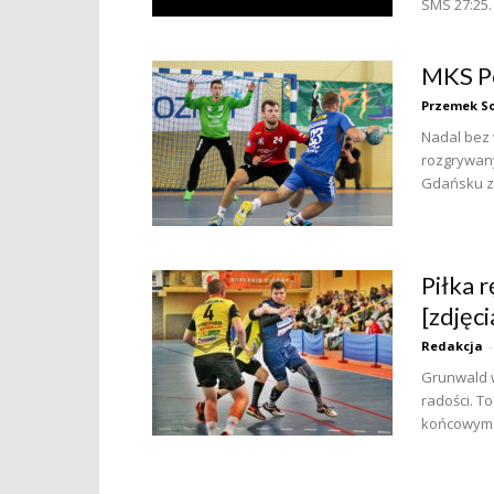
SMS 27:25.
MKS Po
Przemek So
Nadal bez 
rozgrywany
Gdańsku z
Piłka r
[zdjęci
Redakcja
-
Grunwald w
radości. T
końcowym e