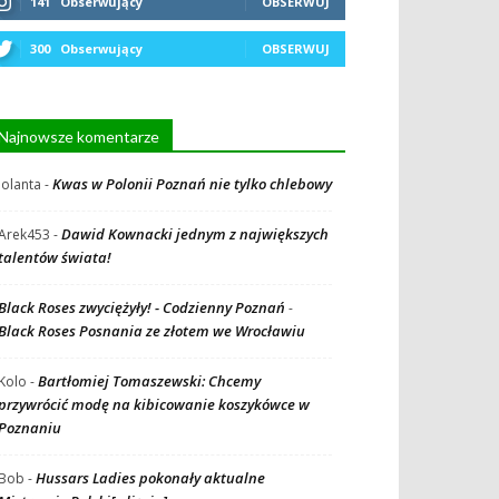
141
Obserwujący
OBSERWUJ
300
Obserwujący
OBSERWUJ
Najnowsze komentarze
Kwas w Polonii Poznań nie tylko chlebowy
Jolanta
-
Dawid Kownacki jednym z największych
Arek453
-
talentów świata!
Black Roses zwyciężyły! - Codzienny Poznań
-
Black Roses Posnania ze złotem we Wrocławiu
Bartłomiej Tomaszewski: Chcemy
Kolo
-
przywrócić modę na kibicowanie koszykówce w
Poznaniu
Hussars Ladies pokonały aktualne
Bob
-