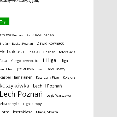
Mistrzynie Polski[zdjęcia]
Tagi
AZS UAM Poznań
AZS AWF Poznań
Dawid Kownacki
Biofarm Basket Poznań
Ekstraklasa
Enea AZS Poznań
fotorelacja
III liga
II liga
futsal
Gergo Lovrencsics
Karol Linetty
Jan Urban
JTC MUKS Poznań
Kasper Hämäläinen
Katarzyna Piter
Kolejorz
koszykówka
Lech II Poznań
Lech Poznań
Legia Warszawa
Liga Europy
lekka atletyka
Lotto Ekstraklasa
Maciej Skorża