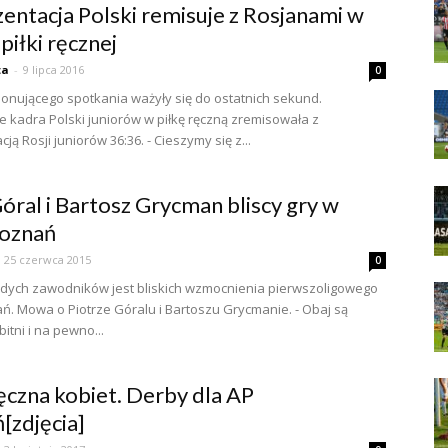
entacja Polski remisuje z Rosjanami w
piłki ręcznej
ta
-
9 lipca 2016
0
onującego spotkania ważyły się do ostatnich sekund.
e kadra Polski juniorów w piłkę ręczną zremisowała z
ją Rosji juniorów 36:36. - Cieszymy się z...
Góral i Bartosz Grycman bliscy gry w
oznań
25 czerwca 2015
0
dych zawodników jest bliskich wzmocnienia pierwszoligowego
. Mowa o Piotrze Góralu i Bartoszu Grycmanie. - Obaj są
itni i na pewno...
ręczna kobiet. Derby dla AP
[zdjęcia]