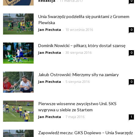
Redakcja
-
11 marca 2017
0
Unia Swarzędz podzieliła się punktami z Gromem
Plewiska
Jan Piechota
-
10 września 2016
0
Dominik Nowicki – piłkarz, który dostał szansę
Jan Piechota
-
30 sierpnia 2016
0
Jakub Ostrowski: Mierzymy siły na zamiary
Jan Piechota
-
5 sierpnia 2016
0
Pierwsze wiosenne zwycięstwo Unii. SKS
wygrywa u siebie ze Startem
Jan Piechota
-
7 maja 2016
1
Zapowiedź meczu: GKS Dopiewo – Unia Swarzędz