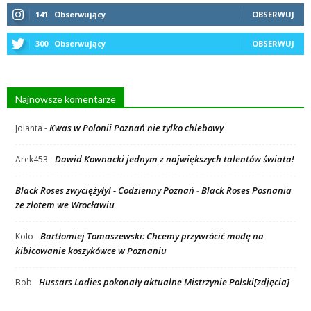
141
Obserwujący
OBSERWUJ
300
Obserwujący
OBSERWUJ
Najnowsze komentarze
Kwas w Polonii Poznań nie tylko chlebowy
Jolanta
-
Dawid Kownacki jednym z największych talentów świata!
Arek453
-
Black Roses zwyciężyły! - Codzienny Poznań
Black Roses Posnania
-
ze złotem we Wrocławiu
Bartłomiej Tomaszewski: Chcemy przywrócić modę na
Kolo
-
kibicowanie koszykówce w Poznaniu
Hussars Ladies pokonały aktualne Mistrzynie Polski[zdjęcia]
Bob
-