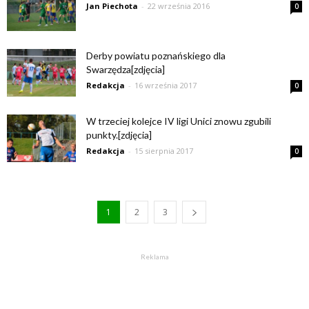
Jan Piechota
-
22 września 2016
0
Derby powiatu poznańskiego dla
Swarzędza[zdjęcia]
Redakcja
-
16 września 2017
0
W trzeciej kolejce IV ligi Unici znowu zgubili
punkty.[zdjęcia]
Redakcja
-
15 sierpnia 2017
0
1
2
3
Reklama