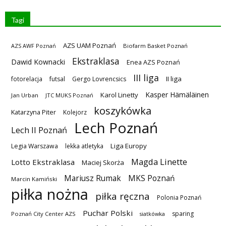
Tagi
AZS UAM Poznań
AZS AWF Poznań
Biofarm Basket Poznań
Ekstraklasa
Dawid Kownacki
Enea AZS Poznań
III liga
II liga
fotorelacja
futsal
Gergo Lovrencsics
Kasper Hämäläinen
Karol Linetty
Jan Urban
JTC MUKS Poznań
koszykówka
Katarzyna Piter
Kolejorz
Lech Poznań
Lech II Poznań
Liga Europy
Legia Warszawa
lekka atletyka
Magda Linette
Lotto Ekstraklasa
Maciej Skorża
MKS Poznań
Mariusz Rumak
Marcin Kamiński
piłka nożna
piłka ręczna
Polonia Poznań
Puchar Polski
sparing
Poznań City Center AZS
siatkówka