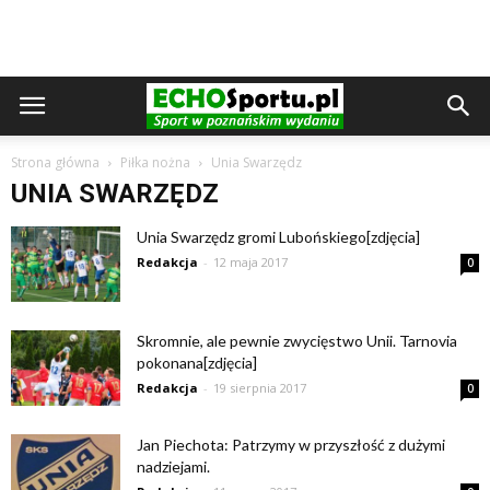
Strona główna
Piłka nożna
Unia Swarzędz
UNIA SWARZĘDZ
Unia Swarzędz gromi Lubońskiego[zdjęcia]
Redakcja
-
12 maja 2017
0
Skromnie, ale pewnie zwycięstwo Unii. Tarnovia
pokonana[zdjęcia]
Redakcja
-
19 sierpnia 2017
0
Jan Piechota: Patrzymy w przyszłość z dużymi
nadziejami.