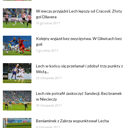
W meczu przyjaźni Lech lepszy od Cracovii. Złoty
gol Dilavera
10 grudnia 2017
Kolejny wyjazd bez zwycięstwa. W Gliwicach bez
goli
3 grudnia 2017
Lech w końcu się przełamał i zdobył trzy punkty z
Wisłą...
26 listopada 2017
Lech nie potrafił zaskoczyć Sandecji. Bez bramek
w Niecieczy
18 listopada 2017
Beniaminek z Zabrza wypunktował Lecha
4 listopada 2017