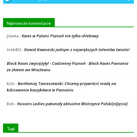
Najnowsze komentarze
Kwas w Polonii Poznań nie tylko chlebowy
Jolanta
-
Dawid Kownacki jednym z największych talentów świata!
Arek453
-
Black Roses zwyciężyły! - Codzienny Poznań
Black Roses Posnania
-
ze złotem we Wrocławiu
Bartłomiej Tomaszewski: Chcemy przywrócić modę na
Kolo
-
kibicowanie koszykówce w Poznaniu
Hussars Ladies pokonały aktualne Mistrzynie Polski[zdjęcia]
Bob
-
Tagi