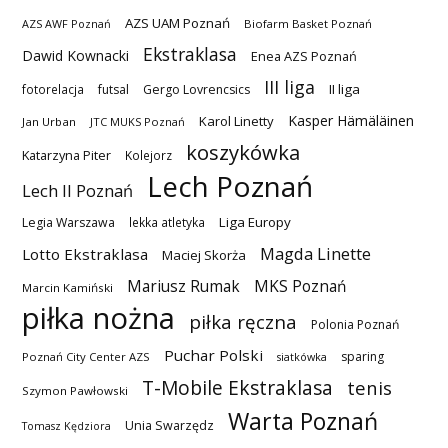
AZS UAM Poznań
AZS AWF Poznań
Biofarm Basket Poznań
Ekstraklasa
Dawid Kownacki
Enea AZS Poznań
III liga
II liga
fotorelacja
futsal
Gergo Lovrencsics
Kasper Hämäläinen
Karol Linetty
Jan Urban
JTC MUKS Poznań
koszykówka
Katarzyna Piter
Kolejorz
Lech Poznań
Lech II Poznań
Liga Europy
Legia Warszawa
lekka atletyka
Magda Linette
Lotto Ekstraklasa
Maciej Skorża
MKS Poznań
Mariusz Rumak
Marcin Kamiński
piłka nożna
piłka ręczna
Polonia Poznań
Puchar Polski
sparing
Poznań City Center AZS
siatkówka
T-Mobile Ekstraklasa
tenis
Szymon Pawłowski
Warta Poznań
Unia Swarzędz
Tomasz Kędziora