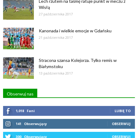
Lech rzutem na taśmę ratuje punkt w meczu z
Wisłą
27 października 2017
Kanonada i wielkie emocje w Gdańsku
21 października 2017
Stracona szansa Kolejorza. Tylko remis w
Białymstoku
13 października 2017
Obserwuj nas
1,018
Fani
LUBIĘ TO
141
Obserwujący
OBSERWUJ
300
Obserwujący
OBSERWUJ