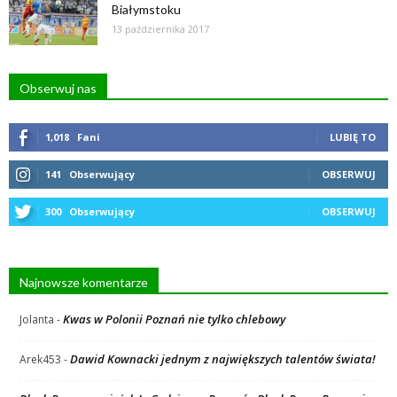
Białymstoku
13 października 2017
Obserwuj nas
1,018
Fani
LUBIĘ TO
141
Obserwujący
OBSERWUJ
300
Obserwujący
OBSERWUJ
Najnowsze komentarze
Kwas w Polonii Poznań nie tylko chlebowy
Jolanta
-
Dawid Kownacki jednym z największych talentów świata!
Arek453
-