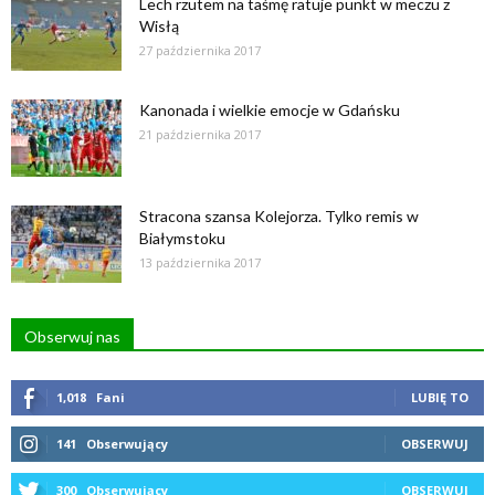
Lech rzutem na taśmę ratuje punkt w meczu z
Wisłą
27 października 2017
Kanonada i wielkie emocje w Gdańsku
21 października 2017
Stracona szansa Kolejorza. Tylko remis w
Białymstoku
13 października 2017
Obserwuj nas
1,018
Fani
LUBIĘ TO
141
Obserwujący
OBSERWUJ
300
Obserwujący
OBSERWUJ