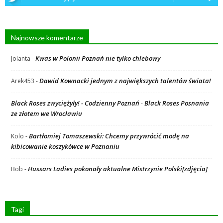
Najnowsze komentarze
Kwas w Polonii Poznań nie tylko chlebowy
Jolanta
-
Dawid Kownacki jednym z największych talentów świata!
Arek453
-
Black Roses zwyciężyły! - Codzienny Poznań
Black Roses Posnania
-
ze złotem we Wrocławiu
Bartłomiej Tomaszewski: Chcemy przywrócić modę na
Kolo
-
kibicowanie koszykówce w Poznaniu
Hussars Ladies pokonały aktualne Mistrzynie Polski[zdjęcia]
Bob
-
Tagi