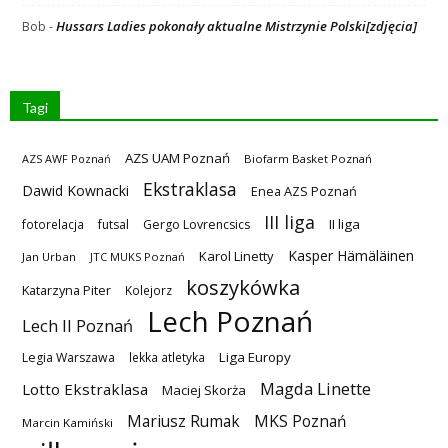
Hussars Ladies pokonały aktualne Mistrzynie Polski[zdjęcia]
Bob
-
Tagi
AZS UAM Poznań
AZS AWF Poznań
Biofarm Basket Poznań
Ekstraklasa
Dawid Kownacki
Enea AZS Poznań
III liga
II liga
fotorelacja
futsal
Gergo Lovrencsics
Kasper Hämäläinen
Karol Linetty
Jan Urban
JTC MUKS Poznań
koszykówka
Katarzyna Piter
Kolejorz
Lech Poznań
Lech II Poznań
Liga Europy
Legia Warszawa
lekka atletyka
Magda Linette
Lotto Ekstraklasa
Maciej Skorża
MKS Poznań
Mariusz Rumak
Marcin Kamiński