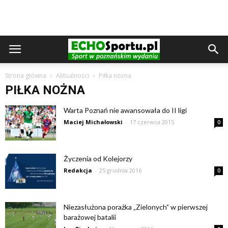
Strona główna
Aktualności
Piłka nożna
PIŁKA NOŻNA
Warta Poznań nie awansowała do II ligi
Maciej Michałowski
-
17 czerwca 2015
0
Życzenia od Kolejorzy
Redakcja
-
25 grudnia 2016
0
Niezasłużona porażka „Zielonych” w pierwszej
barażowej batalii