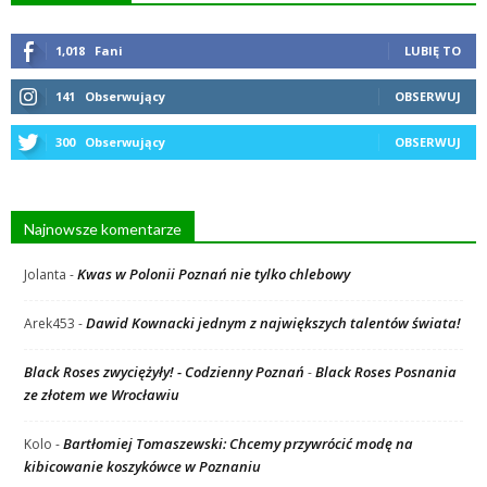
1,018
Fani
LUBIĘ TO
141
Obserwujący
OBSERWUJ
300
Obserwujący
OBSERWUJ
Najnowsze komentarze
Kwas w Polonii Poznań nie tylko chlebowy
Jolanta
-
Dawid Kownacki jednym z największych talentów świata!
Arek453
-
Black Roses zwyciężyły! - Codzienny Poznań
Black Roses Posnania
-
ze złotem we Wrocławiu
Bartłomiej Tomaszewski: Chcemy przywrócić modę na
Kolo
-
kibicowanie koszykówce w Poznaniu