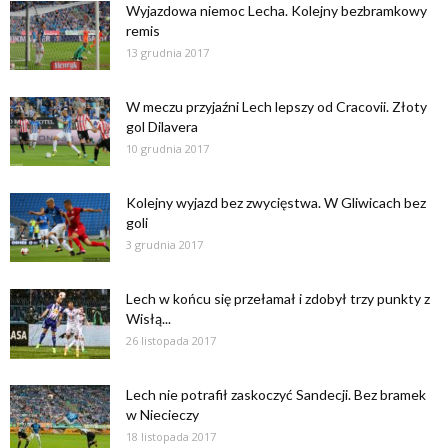
Wyjazdowa niemoc Lecha. Kolejny bezbramkowy
remis
13 grudnia 2017
W meczu przyjaźni Lech lepszy od Cracovii. Złoty
gol Dilavera
10 grudnia 2017
Kolejny wyjazd bez zwycięstwa. W Gliwicach bez
goli
3 grudnia 2017
Lech w końcu się przełamał i zdobył trzy punkty z
Wisłą...
26 listopada 2017
Lech nie potrafił zaskoczyć Sandecji. Bez bramek
w Niecieczy
18 listopada 2017