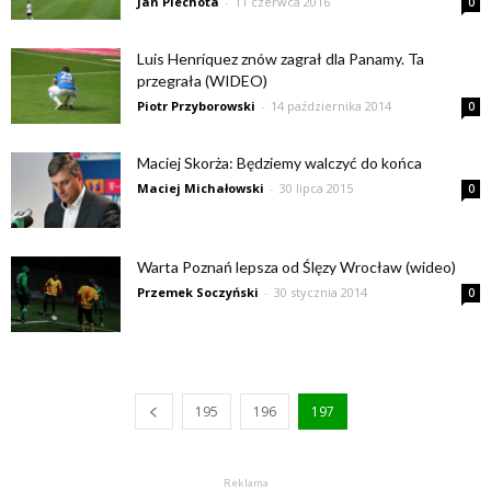
Jan Piechota
-
11 czerwca 2016
0
Luis Henríquez znów zagrał dla Panamy. Ta
przegrała (WIDEO)
Piotr Przyborowski
-
14 października 2014
0
Maciej Skorża: Będziemy walczyć do końca
Maciej Michałowski
-
30 lipca 2015
0
Warta Poznań lepsza od Ślęzy Wrocław (wideo)
Przemek Soczyński
-
30 stycznia 2014
0
195
196
197
Reklama