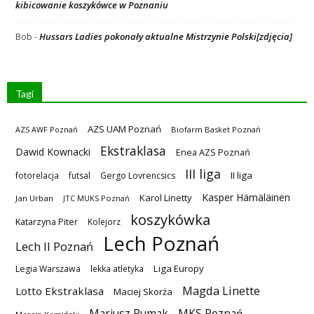
kibicowanie koszykówce w Poznaniu
Hussars Ladies pokonały aktualne Mistrzynie Polski[zdjęcia]
Bob
-
Tagi
AZS UAM Poznań
AZS AWF Poznań
Biofarm Basket Poznań
Ekstraklasa
Dawid Kownacki
Enea AZS Poznań
III liga
II liga
fotorelacja
futsal
Gergo Lovrencsics
Kasper Hämäläinen
Karol Linetty
Jan Urban
JTC MUKS Poznań
koszykówka
Katarzyna Piter
Kolejorz
Lech Poznań
Lech II Poznań
Liga Europy
Legia Warszawa
lekka atletyka
Magda Linette
Lotto Ekstraklasa
Maciej Skorża
MKS Poznań
Mariusz Rumak