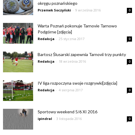
okręgu poznańskiego
Przemek Soczyński
-
9 września 2016
0
Warta Poznań pokonuje Tarnovie Tarnowo
Podgórne [zdjęcia]
Redakcja
-
25 stycznia 2017
0
Bartosz Ślusarski zapewnia Tarnovii trzy punkty
Redakcja
-
18 września 2016
0
IV liga rozpoczyna swoje rozgrywki[zdjęcia]
Redakcja
-
4 sierpnia 2017
0
Sportowy weekend 5/6 XI 2016
ipindral
-
3 listopada 2016
0