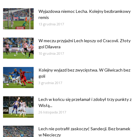
Wyjazdowa niemoc Lecha. Kolejny bezbramkowy
remis
13 grudnia 2017
W meczu przyjaźni Lech lepszy od Cracovii. Złoty
gol Dilavera
10 grudnia 2017
Kolejny wyjazd bez zwycięstwa. W Gliwicach bez
goli
3 grudnia 2017
Lech w końcu się przełamał i zdobył trzy punkty z
Wisłą...
26 listopada 2017
Lech nie potrafił zaskoczyć Sandecji. Bez bramek
w Niecieczy