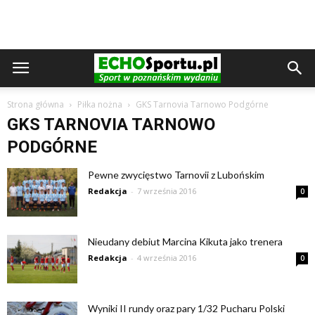
Strona główna
Piłka nożna
GKS Tarnovia Tarnowo Podgórne
GKS TARNOVIA TARNOWO
PODGÓRNE
Pewne zwycięstwo Tarnovii z Lubońskim
Redakcja
-
7 września 2016
0
Nieudany debiut Marcina Kikuta jako trenera
Redakcja
-
4 września 2016
0
Wyniki II rundy oraz pary 1/32 Pucharu Polski