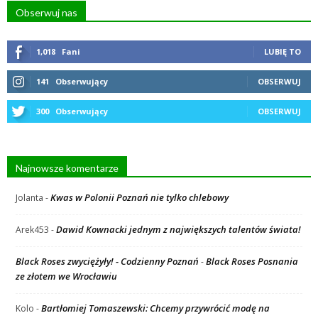
Obserwuj nas
1,018
Fani
LUBIĘ TO
141
Obserwujący
OBSERWUJ
300
Obserwujący
OBSERWUJ
Najnowsze komentarze
Kwas w Polonii Poznań nie tylko chlebowy
Jolanta
-
Dawid Kownacki jednym z największych talentów świata!
Arek453
-
Black Roses zwyciężyły! - Codzienny Poznań
Black Roses Posnania
-
ze złotem we Wrocławiu
Bartłomiej Tomaszewski: Chcemy przywrócić modę na
Kolo
-