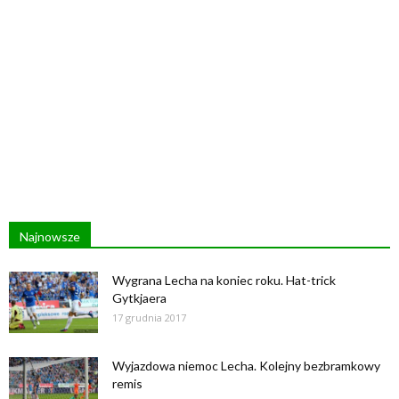
Najnowsze
Wygrana Lecha na koniec roku. Hat-trick
Gytkjaera
17 grudnia 2017
Wyjazdowa niemoc Lecha. Kolejny bezbramkowy
remis