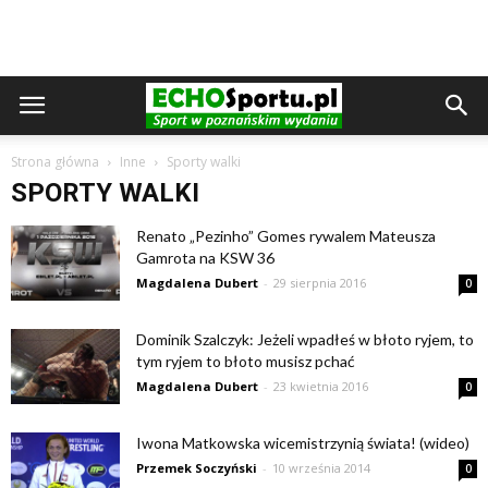
Strona główna
Inne
Sporty walki
SPORTY WALKI
Renato „Pezinho” Gomes rywalem Mateusza
Gamrota na KSW 36
Magdalena Dubert
-
29 sierpnia 2016
0
Dominik Szalczyk: Jeżeli wpadłeś w błoto ryjem, to
tym ryjem to błoto musisz pchać
Magdalena Dubert
-
23 kwietnia 2016
0
Iwona Matkowska wicemistrzynią świata! (wideo)
Przemek Soczyński
-
10 września 2014
0