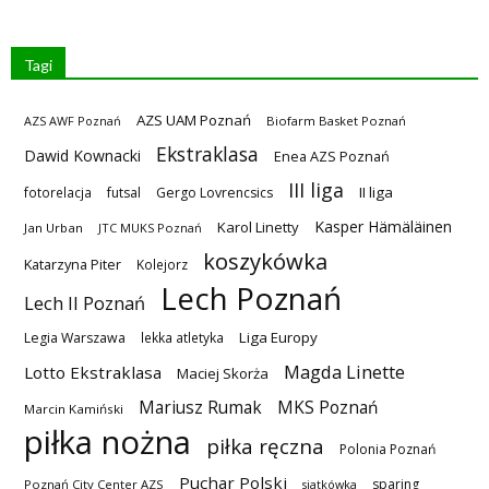
Tagi
AZS UAM Poznań
AZS AWF Poznań
Biofarm Basket Poznań
Ekstraklasa
Dawid Kownacki
Enea AZS Poznań
III liga
II liga
fotorelacja
futsal
Gergo Lovrencsics
Kasper Hämäläinen
Karol Linetty
Jan Urban
JTC MUKS Poznań
koszykówka
Katarzyna Piter
Kolejorz
Lech Poznań
Lech II Poznań
Liga Europy
Legia Warszawa
lekka atletyka
Magda Linette
Lotto Ekstraklasa
Maciej Skorża
MKS Poznań
Mariusz Rumak
Marcin Kamiński
piłka nożna
piłka ręczna
Polonia Poznań
Puchar Polski
sparing
Poznań City Center AZS
siatkówka