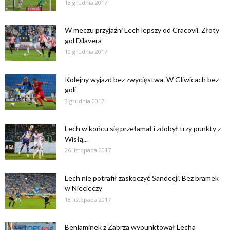
13 grudnia 2017
W meczu przyjaźni Lech lepszy od Cracovii. Złoty
gol Dilavera
10 grudnia 2017
Kolejny wyjazd bez zwycięstwa. W Gliwicach bez
goli
3 grudnia 2017
Lech w końcu się przełamał i zdobył trzy punkty z
Wisłą...
26 listopada 2017
Lech nie potrafił zaskoczyć Sandecji. Bez bramek
w Niecieczy
18 listopada 2017
Beniaminek z Zabrza wypunktował Lecha