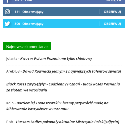
141
Obserwujący
OBSERWUJ
300
Obserwujący
OBSERWUJ
Najnowsze komentarze
Kwas w Polonii Poznań nie tylko chlebowy
Jolanta
-
Dawid Kownacki jednym z największych talentów świata!
Arek453
-
Black Roses zwyciężyły! - Codzienny Poznań
Black Roses Posnania
-
ze złotem we Wrocławiu
Bartłomiej Tomaszewski: Chcemy przywrócić modę na
Kolo
-
kibicowanie koszykówce w Poznaniu
Hussars Ladies pokonały aktualne Mistrzynie Polski[zdjęcia]
Bob
-