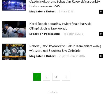
ciężkim nokautem, Sebastian Rajewski na punkty.
Podsumowanie GSW...
Magdalena Dubert
-
2 maja 2016
0
Karol Robak odpadł w ćwierćfinale Igrzysk
Olimpijskich w taekwondo
Sebastian Podstawski
-
18 sierpnia 2016
0
Robert „Izzy” Izydorek vs. Jakub Kamieniarz walką
wieczoru gali Slugfest 8 w Gnieźnie
Magdalena Dubert
-
21 października 2016
0
1
2
3
Reklama