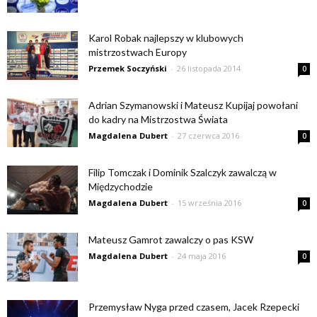
Karol Robak najlepszy w klubowych
mistrzostwach Europy
Przemek Soczyński
-
26 listopada 2014
0
Adrian Szymanowski i Mateusz Kupijaj powołani
do kadry na Mistrzostwa Świata
Magdalena Dubert
-
27 czerwca 2016
0
Filip Tomczak i Dominik Szalczyk zawalczą w
Międzychodzie
Magdalena Dubert
-
15 września 2016
0
Mateusz Gamrot zawalczy o pas KSW
Magdalena Dubert
-
24 maja 2016
0
Przemysław Nyga przed czasem, Jacek Rzepecki